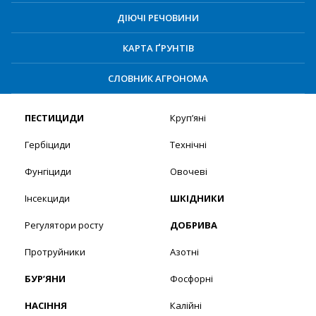
ДІЮЧІ РЕЧОВИНИ
КАРТА ҐРУНТІВ
СЛОВНИК АГРОНОМА
ПЕСТИЦИДИ
Круп’яні
Гербіциди
Технічні
Фунгіциди
Овочеві
Інсекциди
ШКІДНИКИ
Регулятори росту
ДОБРИВА
Протруйники
Азотні
БУР’ЯНИ
Фосфорні
НАСІННЯ
Калійні