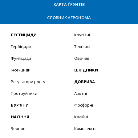
КАРТА ҐРУНТІВ
СЛОВНИК АГРОНОМА
ПЕСТИЦИДИ
Круп’яні
Гербіциди
Технічні
Фунгіциди
Овочеві
Інсекциди
ШКІДНИКИ
Регулятори росту
ДОБРИВА
Протруйники
Азотні
БУР’ЯНИ
Фосфорні
НАСІННЯ
Калійні
Зернові
Комплексні