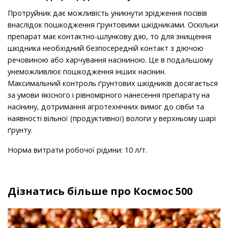
Протруйник дає можливість уникнути зрідження посівів
внаслідок пошкодження ґрунтовими шкідниками. Оскільки
препарат має контактно-шлункову дію, то для знищення
шкідника необхідний безпосередній контакт з діючою
речовиною або харчування насіниною. Це в подальшому
унеможливлює пошкодження інших насінин.
Максимальний контроль ґрунтових шкідників досягається
за умови якісного і рівномірного нанесення препарату на
насінину, дотримання агротехнічних вимог до сівби та
наявності вільної (продуктивної) вологи у верхньому шарі
ґрунту.
Норма витрати робочої рідини: 10 л/т.
Дізнатись більше про Космос 500