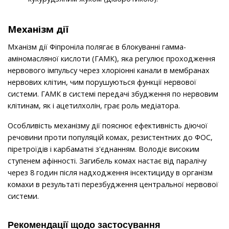
Механізм дії
Мханізм дії Фіпроніла полягає в блокуванні гамма-
аміномасляної кислоти (ГАМК), яка регулює проходження
нервового імпульсу через хлоріонні канали в мембранах
нервових клітин, чим порушуються функції нервової
системи. ГАМК в системі передачі збудження по нервовим
клітинам, як і ацетилхолін, грає роль медіатора.
Особливість механізму дії пояснює ефективність діючої
речовини проти популяцій комах, резистентних до ФОС,
піретроїдів і карбаматні з'єднанням. Володіє високим
ступенем афінності. Загибель комах настає від паралічу
через 8 годин після надходження інсектициду в організм
комахи в результаті перезбудження центральної нервової
системи.
Рекомендації щодо застосування