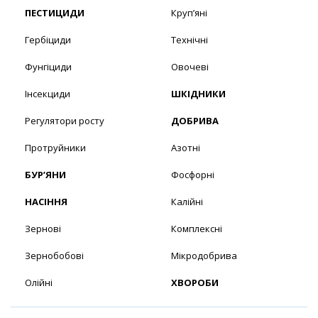
ПЕСТИЦИДИ
Круп’яні
Гербіциди
Технічні
Фунгіциди
Овочеві
Інсекциди
ШКІДНИКИ
Регулятори росту
ДОБРИВА
Протруйники
Азотні
БУР’ЯНИ
Фосфорні
НАСІННЯ
Калійні
Зернові
Комплексні
Зернобобові
Мікродобрива
Олійні
ХВОРОБИ