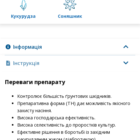
кукурудза
соняшник
Інформація
Інструкція
Переваги препарату
Контролює бiльшiсть ґрунтових шкiдникiв.
Препаративна форма (ТН) дає можливiсть якiсного
захисту насiння.
Висока господарська ефективнiсть.
Висока селективність до проростків культур.
Ефективне рішення в боротьбі із західним
кукурудзяним жуком (діабротикою).