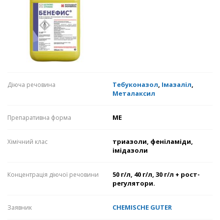
Тебуконазол
,
Імазаліл
,
Діюча речовина
Металаксил
МЕ
Препаративна форма
триазоли, феніламіди,
Хімічний клас
імідазоли
50 г/л, 40 г/л, 30 г/л + рост-
Концентрація діючої речовини
регулятори.
CHEMISCHE GUTER
Заявник