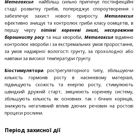
Металаксил
найбільш сильно пригнічує постінфекційні
стадії розвитку грибів, попереджує спороутворення і
забезпечує захист нового прирос­ту.
Металаксил
ефективно знищує та контролює гри­би класу ооміцетів, в
першу чергу
пітієві кореневі
гнилі, несправжню
борошнисту росу
та інші хвороби,
Металаксил
від­мінно
контролює хвороби і за екстремальних умов про­ростання,
за умов надмірної вологості грунту, за про­холодної або
навпаки за високої температури ґрунту.
Біостимулятори
рострегуляторного типу, збільшуючи
кількість гормонів росту в насіннєвому матеріалі,
підвищують схо­жість та енергію росту, сти­мулюють
швидкий дружній старт, зміцнюють кореневу систему,
збільшують кількість як основних так і бічних корінців,
знижують негативний вплив діючих речовин на ростові
процеси рослини.
Період захисної дії