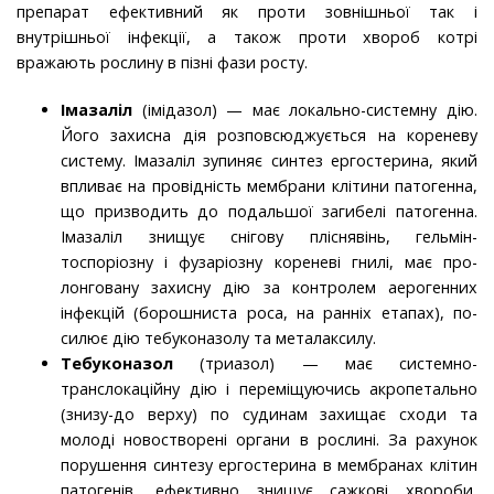
препарат ефективний як проти зовнішньої так і
внутрішньої ін­фекції, а також проти хвороб котрі
вражають рослину в пізні фази росту.
Імазаліл
(імідазол) — має локально-системну дію.
Його захисна дія розповсюджується на кореневу
систему. Імазаліл зупиняє синтез ергостерина, який
впливає на провідність мембрани клітини патогенна,
що призводить до подальшої загибелі патогенна.
Імазаліл знищує снігову пліснявінь, гельмін-
тоспоріозну і фузаріозну кореневі гнилі, має про-
лонговану захисну дію за контролем аерогенних
інфекцій (борош­ниста роса, на ранніх етапах), по­
силює дію тебуконазолу та металаксилу.
Тебуконазол
(триазол) — має системно-
транслокаційну дію і переміщуючись акропетально
(знизу-до верху) по судинам захищає сходи та
молоді новостворені органи в рослині. За рахунок
порушення синтезу ергостерина в мембранах клітин
патогенів, ефективно знищує сажкові хвороби,