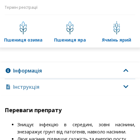
Термін реєстрації
пшениця озима
пшениця яра
ячмінь ярий
Інформація
Інструкція
Переваги препрату
Знищує інфекцію в середині, зовні насінини,
знезаражує грунт від патогенів, навколо насінини.
Лікує насіння, підвищує схожість та енергію росту.