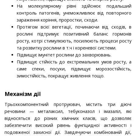
На молекулярному рівні здійснює подальший
контроль патогенів, унеможливлює від повторного
зараження коріння, проростки, сходи.
Протягом всієї вегетації, починаючи від сходів, в
рослині підтримує позитивний баланс гормонів
росту, котрі стимулюють, посилюють процеси росту
та розвитку рослини в т.ч і кореневої системи.
Підвищує імунітет рослини до захворювань.
Підвищує стійкість до екстремальних умов росту, а
саме спеки, посухи, підвищує морозостійкість,
зимостійкість, покращує живлення тощо.
Механізм дії
Трьохкомпонентний протруювач, містить три діючі
речовини — металаксил, тебуконазол і імазаліл, які
відносяться до різних хімічних класів, що дозволяє
забезпечити високий рівень фун­гіцидної активності і
подовженої захисної дії. Завдя­чуючи комбінованій дії,