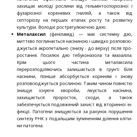
захищає молоді рослини від гельмінтоспоріозної і
фузаріозної кореневих гнилей, а також від
септоріозу на перших етапах росту та роз­витку
культури. Володіє рострегулюючою дією.
Металаксил
(феніламід) — має системну дію,
миттєво поглинається насіниною і швидко розповсю­
джується акропетально (знизу - до верху) після про­
ростання. Посилює дію тебуконазола та імазаліла.
Крім цього частина металаксила
перерозподіляючись залиша­ється в грунті біля
насінини, пізніше абсорбується корінням і знову
розповсюджується рослиною. Таким чином повністю
знищує існуючі хвороби, лікуєть­ся насінина,
захищається проросток, сходи, а також
забезпечується подовжений захист від вторинної ін­
фекції. Патогени знищуються за рахунок порушення
синтезу РНК з подальшим зупиненням ділення кліти­
ни патогена.