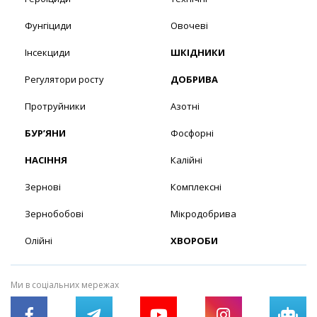
Фунгіциди
Овочеві
Інсекциди
ШКІДНИКИ
Регулятори росту
ДОБРИВА
Протруйники
Азотні
БУР’ЯНИ
Фосфорні
НАСІННЯ
Калійні
Зернові
Комплексні
Зернобобові
Мікродобрива
Олійні
ХВОРОБИ
Ми в соціальних мережах