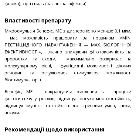
форма), сіра гниль (насіннєва інфекція).
Властивості препарату
Мікроемульсія Бенефіс, МЕ з дисперсністю мен-ше 0,1 мкм,
має можливість працювати за правилом «МІN.
ПЕСТИЦИДНОГО НАВАНТАЖЕННЯ — МАХ. БІОЛОГІЧНОЇ
ЕФЕКТИВ­НОСТІ», значно знижуючи фітотоксичність на
проростки та сходи, максимально розкриває на
молекулярному рівні, фунгіцидні можливості діючих
речовин та регулюючо- стимулюючі можливості
біостимуля-торів.
Бенефіс, МЕ — покра­щуючи живлення та процеси
фотосинтезу у рослин, підви­щує посухо-морозостійкість,
підвищує імунітет та стійкість до стресових умов, спеки,
посухи.
Рекомендації щодо використання