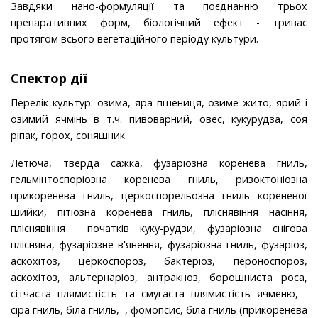
Завдяки нано-формуляції та поєднанню трьох
препаративних форм, біологічний ефект - триває
протягом всього вегетаційного періоду культури.
Спектор дії
Перелік культур: озима, яра пшениця, озиме жито, ярий і
озимий ячмінь в т.ч. пиво­варний, овес, кукурудза, соя
ріпак, горох, соняшник.
Летюча, тверда сажка, фузаріозна коренева гниль,
гельмінтоспоріозна коренева гниль, ризоктоніозна
прикоренева гниль, церкоспорельозна гниль кореневої
шийки, пітіозна коренева гниль, пліснявіння насіння,
пліснявіння початків куку-рудзи, фузаріозна снігова
пліснява, фузаріозне в'янення, фузаріозна гниль, фузаріоз,
аскохітоз, церкоспороз, бактеріоз, пероноспороз,
аскохітоз, альтернаріоз, антракноз, борошниста роса,
сітчаста плямистість та смугаста плямистість ячменю,
сіра гниль, біла гниль, , фомопсис, біла гниль (прикоренева