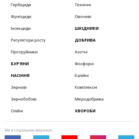
Гербіциди
Технічні
Фунгіциди
Овочеві
Інсекциди
ШКІДНИКИ
Регулятори росту
ДОБРИВА
Протруйники
Азотні
БУР’ЯНИ
Фосфорні
НАСІННЯ
Калійні
Зернові
Комплексні
Зернобобові
Мікродобрива
Олійні
ХВОРОБИ
Ми в соціальних мережах