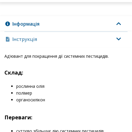
Інформація
Інструкція
Ад'ювант для покращення дії системних пестицидів.
Склад:
рослинна олія
полімер
органосилікон
​Переваги:
суттєво збільшує дію системних пестицидів