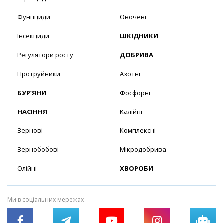
Фунгіциди
Овочеві
Інсекциди
ШКІДНИКИ
Регулятори росту
ДОБРИВА
Протруйники
Азотні
БУР’ЯНИ
Фосфорні
НАСІННЯ
Калійні
Зернові
Комплексні
Зернобобові
Мікродобрива
Олійні
ХВОРОБИ
Ми в соціальних мережах