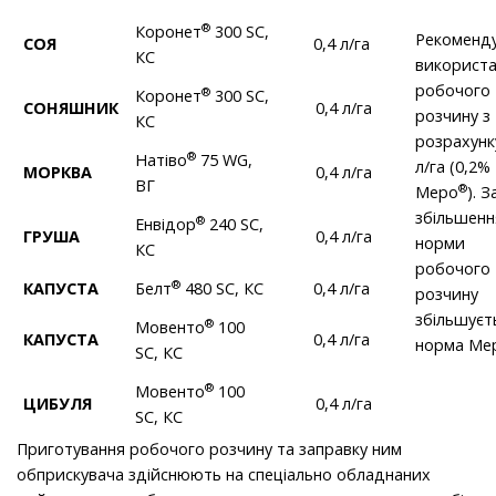
®
Коронет
300 SC,
Рекоменд
СОЯ
0,4 л/га
КС
використ
робочого
®
Коронет
300 SC,
СОНЯШНИК
0,4 л/га
розчину з
КС
розрахунк
®
Натіво
75 WG,
л/га (0,2%
МОРКВА
0,4 л/га
ВГ
®
Меро
). З
збільшен
®
Енвідор
240 SC,
ГРУША
0,4 л/га
норми
КС
робочого
®
КАПУСТА
Белт
480 SC, КС
0,4 л/га
розчину
збільшуєт
®
Мовенто
100
КАПУСТА
0,4 л/га
норма Ме
SC, КС
®
Мовенто
100
ЦИБУЛЯ
0,4 л/га
SC, КС
Приготування робочого розчину та заправку ним
обприскувача здійснюють на спеціально обладнаних