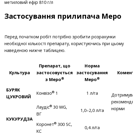
метиловий ефір 810 г/л
Застосування прилипача Меро
Перед початком робіт потрібно зробити розрахунки
необхідної кількості препарату, користуючись при цьому
наведеною нижче таблицею.
Препарат, що
Норма
Культура
застосовується
застосування
Комен
®
®
з Меро
Меро
БУРЯК
®
Конвізо
1
1 л/га
Дотримув
ЦУКРОВИЙ
рекоменд
®
Лаудіс
30 WG,
норми
1,0–2,0 л/га
ВГ
КУКУРУДЗА
®
Коронет
300 SC,
0,4 л/га
КС