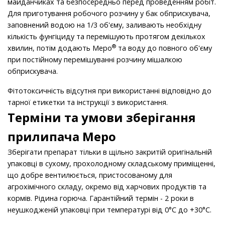
майданчиках та безпосередньо перед проведенням робіт.
Для приготування робочого розчину у бак обприскувача,
заповнений водою на 1/3 об'єму, заливають необхідну
кількість фунгіциду та перемішують протягом декількох
®
хвилин, потім додають Меро
та воду до повного об'єму
при постійному перемішуванні розчину мішалкою
обприскувача.
Фітотоксичність відсутня при використанні відповідно до
тарної етикетки та інструкції з використання.
Терміни та умови зберігання
прилипача Меро
Зберігати препарат тільки в щільно закритій оригінальній
упаковці в сухому, прохолодному складському приміщенні,
що добре вентилюється, пристосованому для
агрохімічного складу, окремо від харчових продуктів та
кормів. Рідина горюча. Гарантійний термін - 2 роки в
неушкодженій упаковці при температурі від 0°C до +30°C.