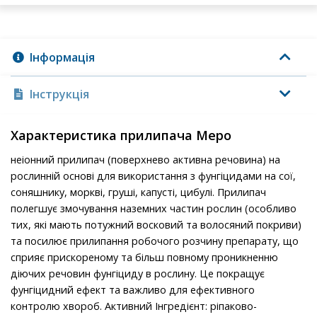
Інформація
Інструкція
Характеристика прилипача Меро
неіонний прилипач (поверхнево активна речовина) на
рослинній основі для використання з фунгіцидами на сої,
соняшнику, моркві, груші, капусті, цибулі. Прилипач
полегшує змочування наземних частин рослин (особливо
тих, які мають потужний восковий та волосяний покриви)
та посилює прилипання робочого розчину препарату, що
сприяє прискореному та більш повному проникненню
діючих речовин фунгіциду в рослину. Це покращує
фунгіцидний ефект та важливо для ефективного
контролю хвороб. Активний Інгредієнт: ріпаково-