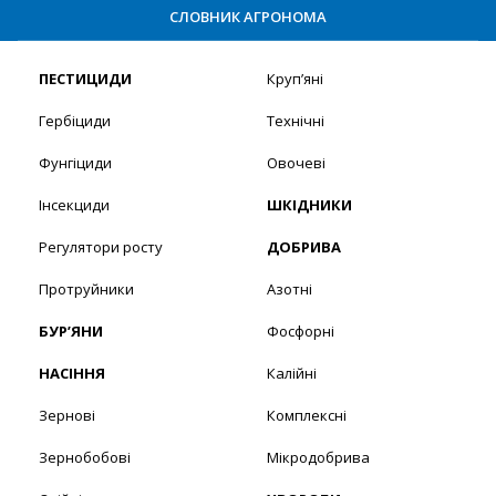
СЛОВНИК АГРОНОМА
ПЕСТИЦИДИ
Круп’яні
Гербіциди
Технічні
Фунгіциди
Овочеві
Інсекциди
ШКІДНИКИ
Регулятори росту
ДОБРИВА
Протруйники
Азотні
БУР’ЯНИ
Фосфорні
НАСІННЯ
Калійні
Зернові
Комплексні
Зернобобові
Мікродобрива