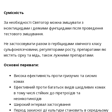
Сумісність
За необхідності Святогор можна змішувати з
інсектицидами і деякими фунгіцидами після проведення
тестового змішування.
Не застосовувати разом із гербіцидами хімічного класу
сульфонілсечовини, регуляторами росту, препаратами які
містять сірку та мідь, також лужними препаратами.
Основні переваги:
Висока ефективність проти гризучих та сисних
комах
Ефективний проти багатьох видів шкідливих комах
в тому числі стійких до піретроїдів та
неонікотиноїдів
Широкий інтервал застосування
Період захисної дії культури становить в середньому