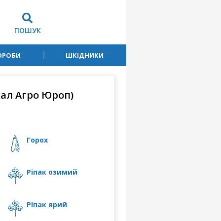
ПОШУК
ОРОБИ
ШКІДНИКИ
кал Агро Юроп)
горох
ріпак озимий
ріпак ярий