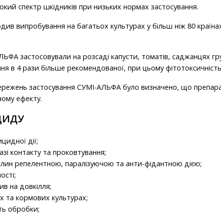
ий спектр шкідників при низьких нормах застосування.
в випробування на багатьох культурах у більш ніж 80 країнах 
ЛЬФА застосовували на розсаді капусти, томатів, саджанцях г
ння в 4 рази більше рекомендованої, при цьому фітотоксичність
ережень застосування СУМІ-АЛЬФА було визначено, що препара
ному ефекту.
ЦИДУ
цидної дії;
азі контакту та проковтування;
лин репелентною, паралізуючою та анти-фідантною дією;
ості;
в на довкілля;
х та кормових культурах;
ть обробки;