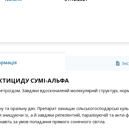
ормація
Ін
ЕКТИЦИДУ СУМІ-АЛЬФА
ретроїдом. Завдяки вдосконаленій молекулярній структурі, нор
ну та оральну дію. Препарат захищає сільськогосподарські кул
 знищуючи їх, а й завдяки репелентній, паралізуючій та анти-ф
навіть за умов попадання прямого сонячного світла.