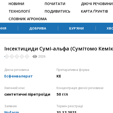
НОВИНИ
ПОЧИТАТИ
ДІЮЧІ РЕЧОВИНИ
ТЕХНОЛОГІЇ
ПОДИВИТИСЬ
КАРТА ҐРУНТІВ
СЛОВНИК АГРОНОМА
ННЯ
ДОБРИВА
БУР’ЯНИ
ХВ
Інсектициди Сумі-альфа (Сумітомо Кемі
2026
Діюча речовина
Препаративна форма
Есфенвалерат
КЕ
Хімічний клас
Концентрація діючої речовини
синтетичні піретроїди
50 г/л
Заявник
Термін реєстрації
Nufarm
31.12.2021