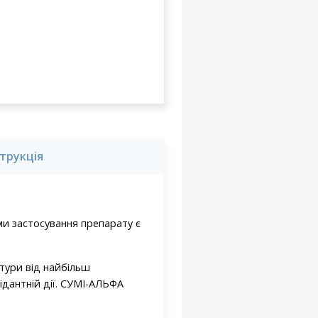
струкція
ми застосування препарату є
ьтури від найбільш
ідантній дії. СУМІ-АЛЬФА