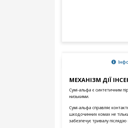
Інф
МЕХАНІЗМ ДІЇ ІНС
Сумі-альфа є синтетичним пі
низькими.
Сумі-альфа справляє контакт
шкодочинних комах не тільки
забезпечує тривалу післядію 