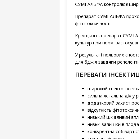
СУМІ-АЛЬФА контролює широк
Препарат СУМІ-АЛЬФА проходи
фітотоксичності.
Крім цього, препарат СУМІ-А
культур при нормі застосува
У результаті польових спост
для бджіл завдяки репелент
ПЕРЕВАГИ ІНСЕКТИ
широкий спектр інсекти
сильна летальна дія у р
додатковий захист рос
відсутність фітотоксичн
низький шкідливий впли
низькі залишки в плода
конкурентна собівартіс
тривала післядія.