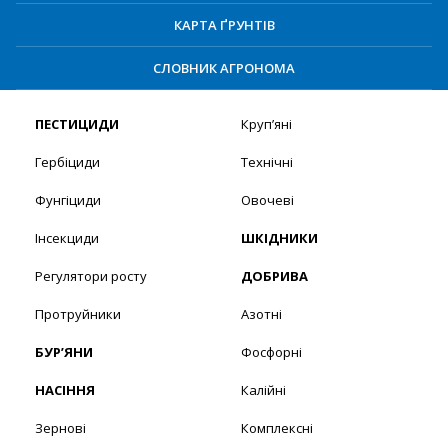
КАРТА ҐРУНТІВ
СЛОВНИК АГРОНОМА
ПЕСТИЦИДИ
Круп’яні
Гербіциди
Технічні
Фунгіциди
Овочеві
Інсекциди
ШКІДНИКИ
Регулятори росту
ДОБРИВА
Протруйники
Азотні
БУР’ЯНИ
Фосфорні
НАСІННЯ
Калійні
Зернові
Комплексні