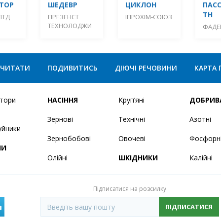
ТОР
ШЕДЕВР
ЦИКЛОН
ПАСС
ТН
ЛТД
ПРЕЗЕНСТ
ІПРОХІМ-СОЮЗ
ТЕХНОЛОДЖИ
ФАДЕ
ЧИТАТИ
ПОДИВИТИСЬ
ДІЮЧІ РЕЧОВИНИ
КАРТА 
ятори
НАСІННЯ
Круп’яні
ДОБРИВ
Зернові
Технічні
Азотні
уйники
Зернобобові
Овочеві
Фосфорн
НИ
Олійні
ШКІДНИКИ
Калійні
Підписатися на розсилку
ПІДПИСАТИСЯ