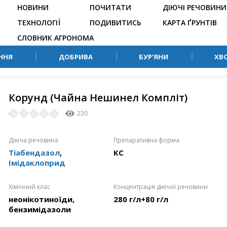
НОВИНИ
ПОЧИТАТИ
ДІЮЧІ РЕЧОВИНИ
ТЕХНОЛОГІЇ
ПОДИВИТИСЬ
КАРТА ҐРУНТІВ
СЛОВНИК АГРОНОМА
ННЯ
ДОБРИВА
БУР’ЯНИ
ХВ
Корунд (Чайна Нешинел Компліт)
230
Діюча речовина
Препаративна форма
Тіабендазол
,
КС
Імідаклоприд
Хімічний клас
Концентрація діючої речовини
неонікотиноїди,
280 г/л+80 г/л
бензимідазоли