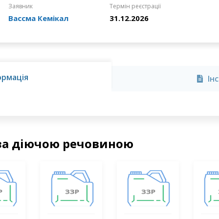
Заявник
Термін реєстрації
Вассма Кемікал
31.12.2026
ормація
Ін
за діючою речовиною