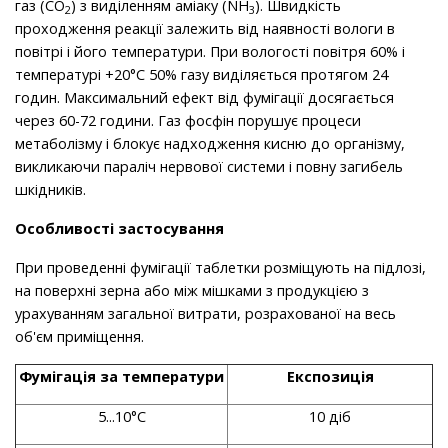
газ (СО
) з виділенням аміаку (NH
). Швидкість
2
3
проходження реакції залежить від наявності вологи в
повітрі і його температури. При вологості повітря 60% і
температурі +20°C 50% газу виділяється протягом 24
годин. Максимальний ефект від фумігації досягається
через 60-72 години. Газ фосфін порушує процеси
метаболізму і блокує надходження кисню до організму,
викликаючи параліч нервової системи і повну загибель
шкідників.
Особливості застосування
При проведенні фумігації таблетки розміщують на підлозі,
на поверхні зерна або між мішками з продукцією з
урахуванням загальної витрати, розрахованої на весь
об'єм приміщення.
Фумігація за температури
Експозиція
5...10°С
10 діб