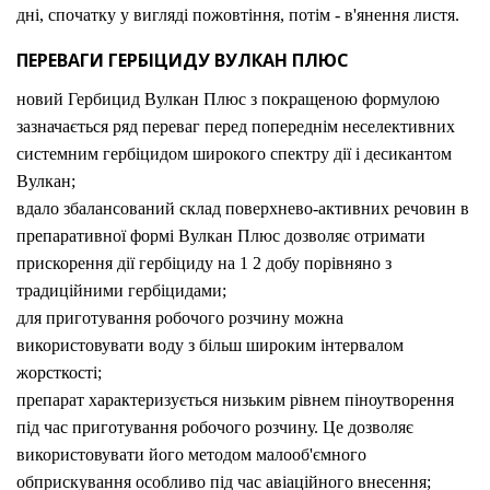
дні, спочатку у вигляді пожовтіння, потім - в'янення листя.
ПЕРЕВАГИ ГЕРБІЦИДУ ВУЛКАН ПЛЮС
новий Гербицид Вулкан Плюс з покращеною формулою
зазначається ряд переваг перед попереднім неселективних
системним гербіцидом широкого спектру дії і десикантом
Вулкан;
вдало збалансований склад поверхнево-активних речовин в
препаративної формі Вулкан Плюс дозволяє отримати
прискорення дії гербіциду на 1 2 добу порівняно з
традиційними гербіцидами;
для приготування робочого розчину можна
використовувати воду з більш широким інтервалом
жорсткості;
препарат характеризується низьким рівнем піноутворення
під час приготування робочого розчину. Це дозволяє
використовувати його методом малооб'ємного
обприскування особливо під час авіаційного внесення;