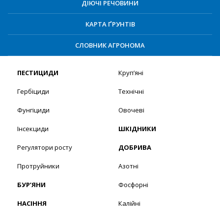
ДІЮЧІ РЕЧОВИНИ
КАРТА ҐРУНТІВ
СЛОВНИК АГРОНОМА
ПЕСТИЦИДИ
Круп’яні
Гербіциди
Технічні
Фунгіциди
Овочеві
Інсекциди
ШКІДНИКИ
Регулятори росту
ДОБРИВА
Протруйники
Азотні
БУР’ЯНИ
Фосфорні
НАСІННЯ
Калійні