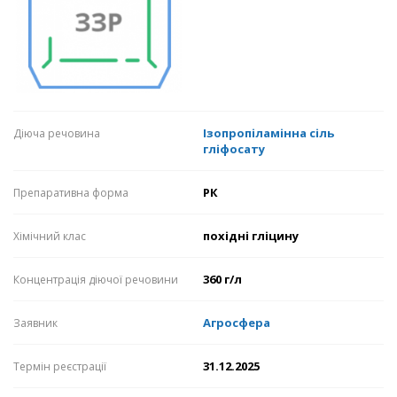
Ізопропіламінна сіль
Діюча речовина
гліфосату
РК
Препаративна форма
похідні гліцину
Хімічний клас
360 г/л
Концентрація діючої речовини
Агросфера
Заявник
31.12.2025
Термін реєстрації