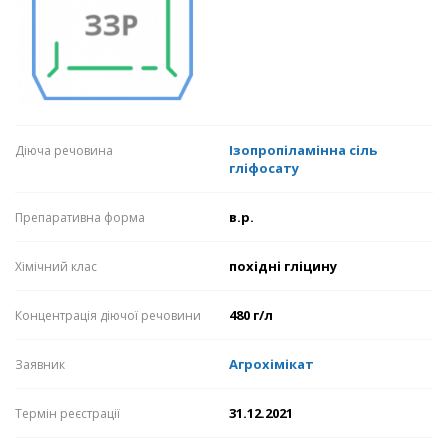
Ізопропіламінна сіль
Діюча речовина
гліфосату
в.р.
Препаративна форма
похідні гліцину
Хімічний клас
480 г/л
Концентрація діючої речовини
Агрохімікат
Заявник
31.12.2021
Термін реєстрації