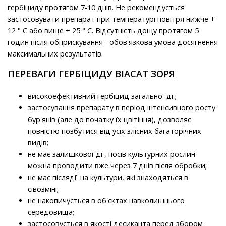
гербіциду протягом 7-10 днів. Не рекомендується
застосовувати препарат при температурі повітря нижче +
12 ° C або вище + 25 ° C. Відсутність дощу протягом 5
годин після обприскування - обов'язкова умова досягнення
максимальних результатів.
ПЕРЕВАГИ ГЕРБІЦИДУ ВІАСАТ ЗОРЯ
високоефективний гербіцид загальної дії;
застосування препарату в період інтенсивного росту
бур'янів (але до початку їх цвітіння), дозволяє
повністю позбутися від усіх злісних багаторічних
видів;
не має залишкової дії, посів культурних рослин
можна проводити вже через 7 днів після обробки;
не має післядії на культури, які знаходяться в
сівозміні;
не накопичується в об'єктах навколишнього
середовища;
застосовується в якості десиканта перед збором