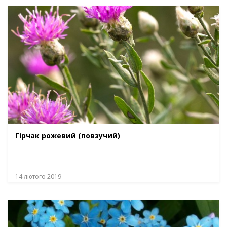
Гірчак рожевий (повзучий)
14 лютого 2019