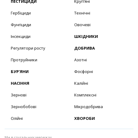
ПЕСТИЦИДИ
Круп’яні
Гербіциди
Технічні
Фунгіциди
Овочеві
Інсекциди
ШКІДНИКИ
Регулятори росту
ДОБРИВА
Протруйники
Азотні
БУР’ЯНИ
Фосфорні
НАСІННЯ
Калійні
Зернові
Комплексні
Зернобобові
Мікродобрива
Олійні
ХВОРОБИ
Ми в соціальних мережах