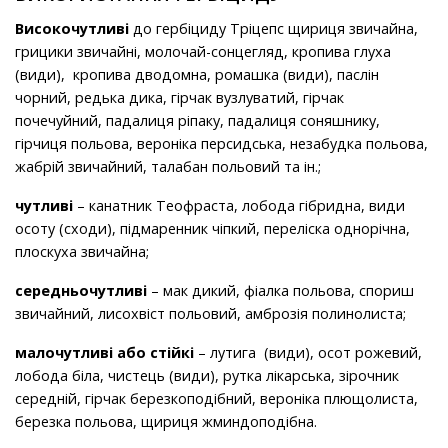
Високочутливі
до гербіциду Тріцепс щириця звичайна,
грицики звичайні, молочай-сонцегляд, кропива глуха
(види), кропива дводомна, ромашка (види), паслін
чорний, редька дика, гірчак вузлуватий, гірчак
почечуйний, падалиця ріпаку, падалиця соняшнику,
гірчиця польова, вероніка персидська, незабудка польова,
жабрій звичайний, талабан польовий та ін.;
чутливі
– канатник Теофраста, лобода гібридна, види
осоту (сходи), підмаренник чіпкий, переліска однорічна,
плоскуха звичайна;
середньочутливі
– мак дикий, фіалка польова, спориш
звичайний, лисохвіст польовий, амброзія полинолиста;
малочутливі або стійкі
– лутига (види), осот рожевий,
лобода біла, чистець (види), рутка лікарська, зірочник
середній, гірчак березкоподібний, вероніка плющолиста,
березка польова, щириця жминдоподібна.