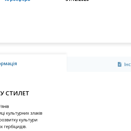
ормація
Ін
ДУ СТИЛЕТ
’янів
ці культурних злаків
розвитку культури
х гербіцидів.