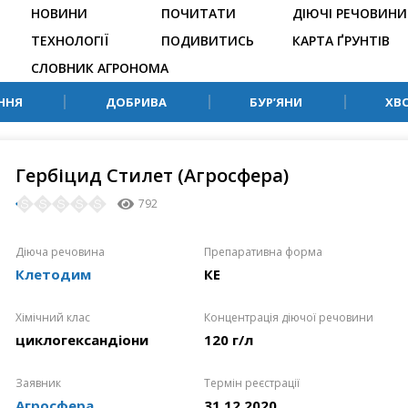
НОВИНИ
ПОЧИТАТИ
ДІЮЧІ РЕЧОВИНИ
ТЕХНОЛОГІЇ
ПОДИВИТИСЬ
КАРТА ҐРУНТІВ
СЛОВНИК АГРОНОМА
ННЯ
ДОБРИВА
БУР’ЯНИ
ХВ
Гербіцид Стилет (Агросфера)
792
Діюча речовина
Препаративна форма
Клетодим
КЕ
Хімічний клас
Концентрація діючої речовини
циклогександіони
120 г/л
Заявник
Термін реєстрації
Агросфера
31.12.2020