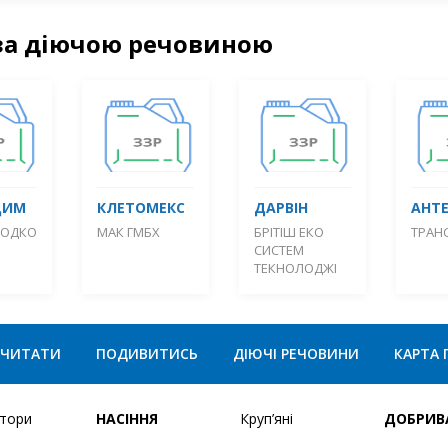
за діючою речовиною
ДИМ
КЛЕТОМЕКС
ДАРВІН
АНТ
РОДКО
МАК ГМБХ
БРІТІШ ЕКО
ТРАНС
СИСТЕМ
ТЕКНОЛОДЖІ
ЧИТАТИ
ПОДИВИТИСЬ
ДІЮЧІ РЕЧОВИНИ
КАРТА 
ятори
НАСІННЯ
Круп’яні
ДОБРИВ