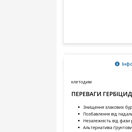
Інф
клетодим
ПЕРЕВАГИ ГЕРБІЦИ
Знищення злакових бур
Позбавлення від падали
Незалежність від фази 
Альтернатива ґрунтови