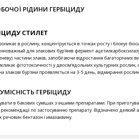
БОЧОЇ РІДИНИ ГЕРБІЦИДУ
БІЦИДУ СТИЛЕТ
никає в рослину, концентрується в точках росту і блокує біоси
нноважный для злакових бур’янів фермент ацетилкарбоксилазу
реневу) частини злаків, запобігаючи відростання багаторічних ви
икликає фітотоксичності у двосім’ядольних культурних рослин,
на злакові бур’яни проявляється на 3-5 день, відмирання рослин
СУМІСНІСТЬ ГЕРБІЦИДУ
вати в бакових сумішах з іншими препаратами. При приготува
рекомендації по застосуванню препарату. Відзначено деякий ан
х речовин бентазон і имазаквину.