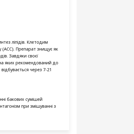
нтез ліпідів. Клетодим
 (АСС). Препарат знищує як
дів. Завдяки своєї
 на яких рекомендований до
 відбувається через 7-21
нні бакових сумішей
тагонізм при змішуванні з