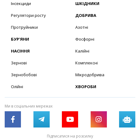
Інсекциди
ШКІДНИКИ
Регулятори росту
ДОБРИВА
Протруйники
Азотні
БУР’ЯНИ
Фосфорні
НАСІННЯ
Калійні
Зернові
Комплексні
Зернобобові
Мікродобрива
Олійні
ХВОРОБИ
Ми в соціальних мережах
Підписатися на розсилку