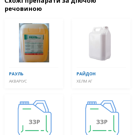
Схожі препарати за діючою
речовиною
РАУЛЬ
РАЙДОН
АКВАРІУС
ХЕЛМ АГ