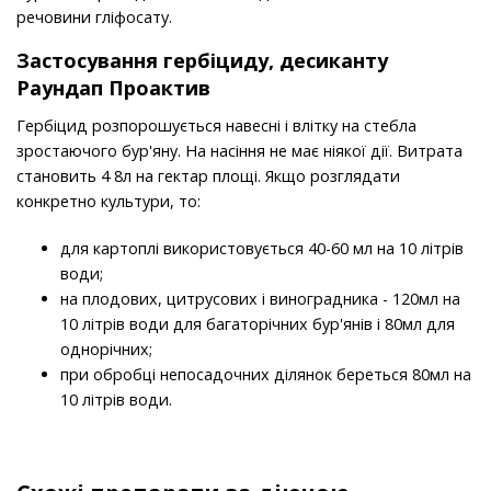
речовини гліфосату.
Застосування
гербіциду
, десиканту
Раундап Проактив
Гербіцид розпорошується навесні і влітку на стебла
зростаючого бур'яну. На насіння не має ніякої дії. Витрата
становить 4 8л на гектар площі. Якщо розглядати
конкретно культури, то:
для картоплі використовується 40-60 мл на 10 літрів
води;
на плодових, цитрусових і виноградника - 120мл на
10 літрів води для багаторічних бур'янів і 80мл для
однорічних;
при обробці непосадочних ділянок береться 80мл на
10 літрів води.