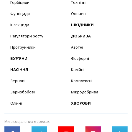
Гербіциди
Технічні
Фунгіциди
Овочеві
Інсекциди
ШКІДНИКИ
Регулятори росту
ДОБРИВА
Протруйники
Азотні
БУР’ЯНИ
Фосфорні
НАСІННЯ
Калійні
Зернові
Комплексні
Зернобобові
Мікродобрива
Олійні
ХВОРОБИ
Ми в соціальних мережах