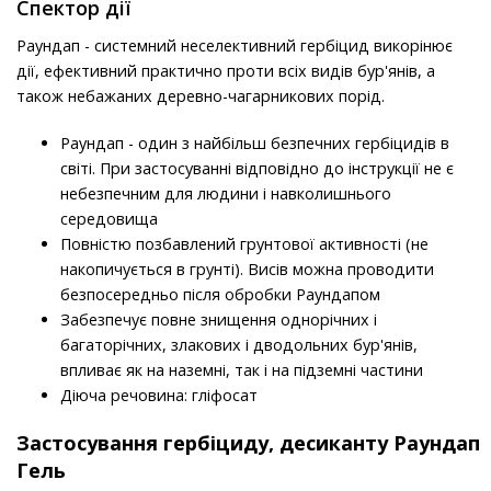
Спектор дії
Раундап - системний неселективний гербіцид викорінює
дії, ефективний практично проти всіх видів бур'янів, а
також небажаних деревно-чагарникових порід.
Раундап - один з найбільш безпечних гербіцидів в
світі. При застосуванні відповідно до інструкції не є
небезпечним для людини і навколишнього
середовища
Повністю позбавлений грунтової активності (не
накопичується в грунті). Висів можна проводити
безпосередньо після обробки Раундапом
Забезпечує повне знищення однорічних і
багаторічних, злакових і дводольних бур'янів,
впливає як на наземні, так і на підземні частини
Діюча речовина: гліфосат
Застосування
гербіциду
, десиканту Раундап
Гель