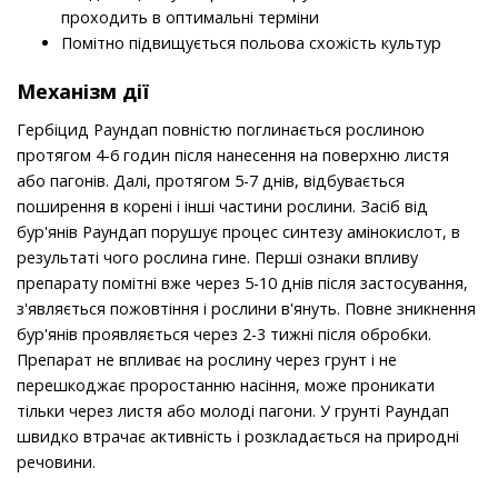
проходить в оптимальні терміни
Помітно підвищується польова схожість культур
Механізм дії
Гербіцид Раундап повністю поглинається рослиною
протягом 4-6 годин після нанесення на поверхню листя
або пагонів. Далі, протягом 5-7 днів, відбувається
поширення в корені і інші частини рослини. Засіб від
бур'янів Раундап порушує процес синтезу амінокислот, в
результаті чого рослина гине. Перші ознаки впливу
препарату помітні вже через 5-10 днів після застосування,
з'являється пожовтіння і рослини в'януть. Повне зникнення
бур'янів проявляється через 2-3 тижні після обробки.
Препарат не впливає на рослину через грунт і не
перешкоджає проростанню насіння, може проникати
тільки через листя або молоді пагони. У грунті Раундап
швидко втрачає активність і розкладається на природні
речовини.