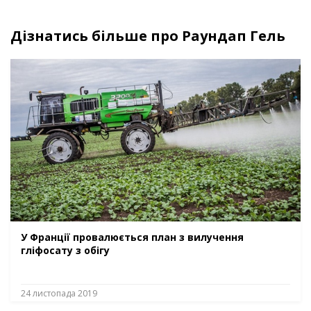
Дізнатись більше про Раундап Гель
У Франції провалюється план з вилучення
гліфосату з обігу
24 листопада 2019