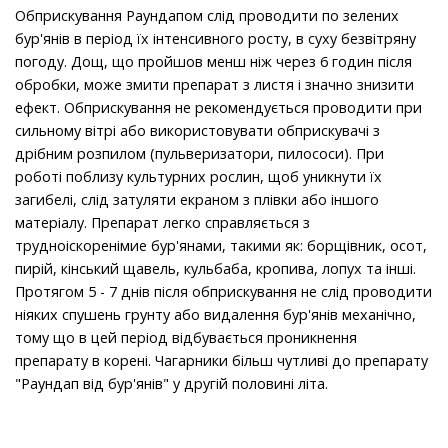
Обприскування Раундапом слід проводити по зелених
бур'янів в період їх інтенсивного росту, в суху безвітряну
погоду. Дощ, що пройшов менш ніж через 6 годин після
обробки, може змити препарат з листя і значно знизити
ефект. Обприскування не рекомендується проводити при
сильному вітрі або використовувати обприскувачі з
дрібним розпилом (пульверизатори, пилососи). При
роботі поблизу культурних рослин, щоб уникнути їх
загибелі, слід затуляти екраном з плівки або іншого
матеріалу. Препарат легко справляється з
трудноіскоренімие бур'янами, такими як: борщівник, осот,
пирій, кінський щавель, кульбаба, кропива, лопух та інші.
Протягом 5 - 7 днів після обприскування не слід проводити
ніяких спушень грунту або видалення бур'янів механічно,
тому що в цей період відбувається проникнення
препарату в корені. Чагарники більш чутливі до препарату
"Раундап від бур'янів" у другій половині літа.