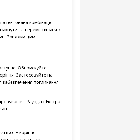
апатентована комбінація
никнути та переміститися з
дин. Завдяки цим
аступне: Обприскуйте
коріння. Застосовуйте на
ля забезпечення поглинання
аровування, Раундап Екстра
вин.
сяться у коріння.
вній фазі ростудля