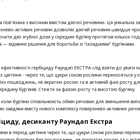
а пов`язана з високим вмістом діючої речовини. Ця унікальна з
ерхнево-активих речовин дозволяє діючій речовині швидше про
почати дію згубної дози у середині бур’яну протягом кількох го
 — відмінне рішення для боротьби зі “складними” бур’янами.
ефективності гербіциду Раундап ЕКСТРА слід взяти до уваги н
 їх цвітіння - через те, що цукри соком рослини переносяться у 
без пошкоджень, не вкритих росою та в активній фазі росту д
ередину бур'янів. Стежте за фазою росту та висотою бур'яну.
, коли бур’яни сповільнюють обмін речовин для зменшення вип
дію завдяки вмісту нового комплексу поверхнево-активних речо
іциду, десиканту Раундап Екстра
яни в період цвітіння через те, що цукри соком рослини перено
орових бур’янах без пошкоджень, не покритих росою та у акти