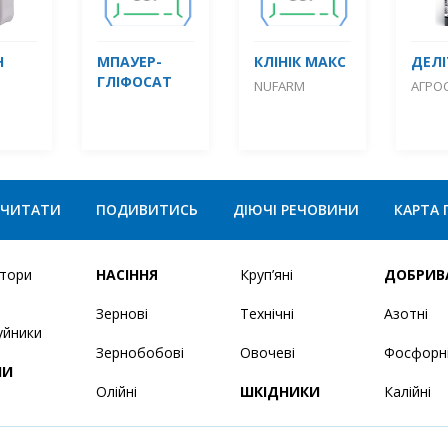
Н
МПАУЕР-
КЛІНІК МАКС
ДЕЛІ
ГЛІФОСАТ
NUFARM
АГРО
ЧИТАТИ
ПОДИВИТИСЬ
ДІЮЧІ РЕЧОВИНИ
КАРТА 
ятори
НАСІННЯ
Круп’яні
ДОБРИВ
Зернові
Технічні
Азотні
уйники
Зернобобові
Овочеві
Фосфорн
НИ
Олійні
ШКІДНИКИ
Калійні