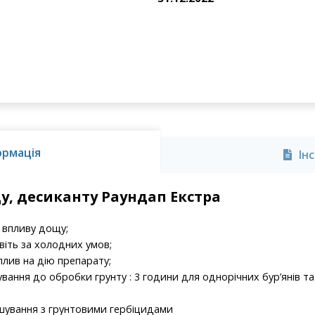
ормація
Ін
у, десиканту Раундап Екстра
 впливу дощу;
віть за холодних умов;
плив на дію препарату;
ування до обробки грунту : 3 години для однорічних бур’янів та
шування з грунтовими гербіцидами