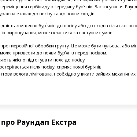
переміщення гербіциду в середину бур’янів. Застосування Раун
рах на етапах до посіву та до появи сходів
ідність знищення бур`янів до посіву або до сходів сільськогос
їх вирощування, може скластися за наступних умов :
протиерозійної обробки грунту. Це може бути нульова, або мі
я може призвести до появи бур’янів перед посівом.
яють якісно підготувати поле до посіву.
стерігається після посіву, сприяє появі бур’янів
унтова волога лімітована, необхідно уникати зайвих механічних
 про Раундап Екстра