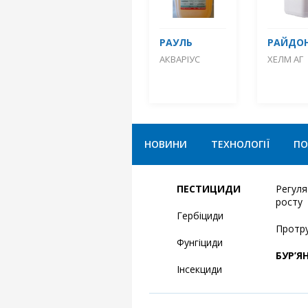
РАУЛЬ
РАЙДО
АКВАРІУС
ХЕЛМ АГ
НОВИНИ
ТЕХНОЛОГІЇ
ПО
ПЕСТИЦИДИ
Регул
росту
Гербіциди
Протр
Фунгіциди
БУР’Я
Інсекциди