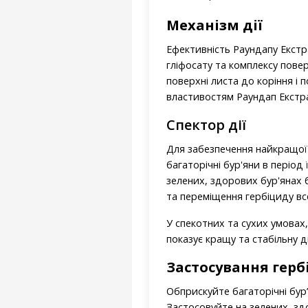
Механізм дії
Ефективність Раундапу Екстр
гліфосату та комплексу пов
поверхні листа до коріння і 
властивостям Раундап Екстра
Спектор дії
Для забезпечення найкращої 
багаторічні бур'яни в період
зелених, здорових бур'янах 
та переміщення гербіциду вс
У спекотних та сухих умовах
показує кращу та стабільну 
Застосування
герб
Обприскуйте багаторічні бур’
Застосовуйте на зелених, зд