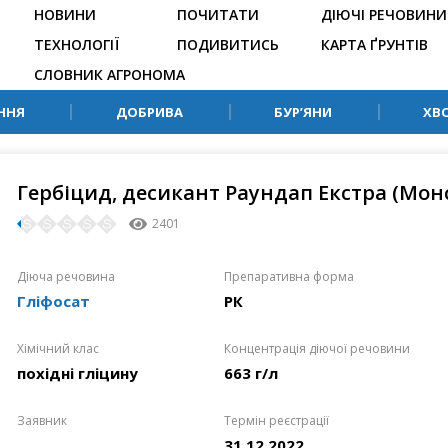
НОВИНИ
ПОЧИТАТИ
ДІЮЧІ РЕЧОВИНИ
ТЕХНОЛОГІЇ
ПОДИВИТИСЬ
КАРТА ҐРУНТІВ
СЛОВНИК АГРОНОМА
ННЯ
ДОБРИВА
БУР’ЯНИ
ХВ
Гербіцид, десикант Раундап Екстра (Мон
2401
Діюча речовина
Препаративна форма
Гліфосат
РК
Хімічний клас
Концентрація діючої речовини
похідні гліцину
663 г/л
Заявник
Термін реєстрації
31.12.2022