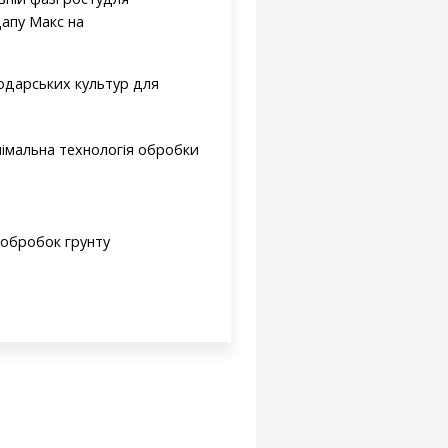
дапу Макс на
подарських культур для
німальна технологія обробки
 обробок грунту