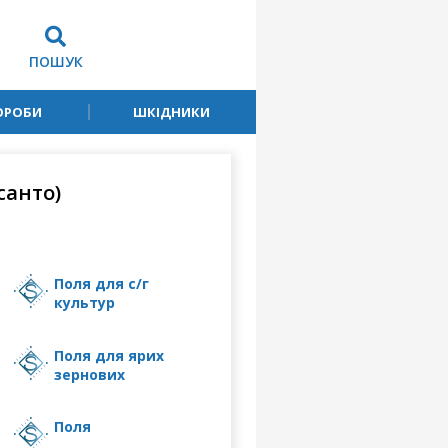
ПОШУК
ОРОБИ
ШКІДНИКИ
санто)
поля для с/г
культур
поля для ярих
зернових
поля