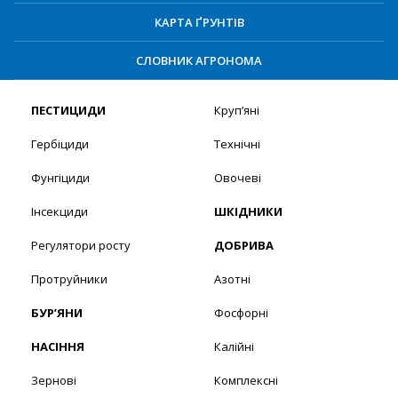
КАРТА ҐРУНТІВ
СЛОВНИК АГРОНОМА
ПЕСТИЦИДИ
Круп’яні
Гербіциди
Технічні
Фунгіциди
Овочеві
Інсекциди
ШКІДНИКИ
Регулятори росту
ДОБРИВА
Протруйники
Азотні
БУР’ЯНИ
Фосфорні
НАСІННЯ
Калійні
Зернові
Комплексні