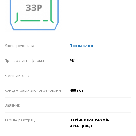
Пропахлор
Діюча речовина
РК
Препаративна форма
Хімічний клас
480 г/л
Концентрація діючої речовини
Заявник
Закінчився термін
Термін реєстрації
реєстрації