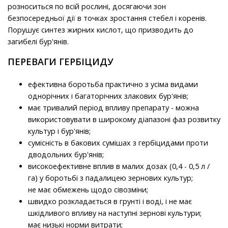
розноситься по всій рослині, досягаючи зон
безпосередньої дії в точках зростання стебел і коренів.
Порушує синтез жирних кислот, що призводить до
загибелі бур'янів.
ПЕРЕВАГИ ГЕРБІЦИДУ
ефективна боротьба практично з усіма видами
однорічних і багаторічних злакових бур'янів;
має тривалий період впливу препарату - можна
використовувати в широкому діапазоні фаз розвитку
культур і бур'янів;
сумісність в бакових сумішах з гербіцидами проти
дводольних бур'янів;
високоефективне вплив в малих дозах (0,4 - 0,5 л /
га) у боротьбі з падалицею зернових культур;
не має обмежень щодо сівозміни;
швидко розкладається в грунті і воді, і не має
шкідливого впливу на наступні зернові культури;
має низькі норми витрати;