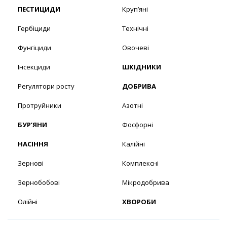
ПЕСТИЦИДИ
Круп’яні
Гербіциди
Технічні
Фунгіциди
Овочеві
Інсекциди
ШКІДНИКИ
Регулятори росту
ДОБРИВА
Протруйники
Азотні
БУР’ЯНИ
Фосфорні
НАСІННЯ
Калійні
Зернові
Комплексні
Зернобобові
Мікродобрива
Олійні
ХВОРОБИ