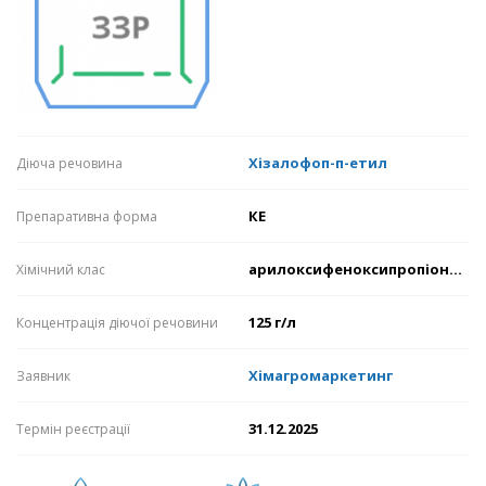
Хізалофоп-п-етил
Діюча речовина
КЕ
Препаративна форма
арилоксифеноксипропіонати
Хімічний клас
125 г/л
Концентрація діючої речовини
Хімагромаркетинг
Заявник
31.12.2025
Термін реєстрації