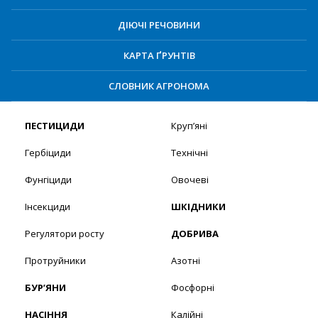
ДІЮЧІ РЕЧОВИНИ
КАРТА ҐРУНТІВ
СЛОВНИК АГРОНОМА
ПЕСТИЦИДИ
Круп’яні
Гербіциди
Технічні
Фунгіциди
Овочеві
Інсекциди
ШКІДНИКИ
Регулятори росту
ДОБРИВА
Протруйники
Азотні
БУР’ЯНИ
Фосфорні
НАСІННЯ
Калійні