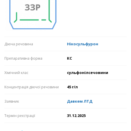
Нікосульфурон
Діюча речовина
КС
Препаративна форма
сульфонілсечовини
Хімічний клас
45 г/л
Концентрація діючої речовини
Давкем ЛТД
Заявник
31.12.2025
Термін реєстрації