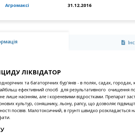
Агромаксі
31.12.2016
ормація
Ін
БІЦИДУ ЛІКВІДАТОР
днорічних та багаторічних бур'янів - в полях, садах, городах, 
айбільш ефективний спосіб для результативного очищення полі
не лише насінням, але і кореневими відростками. Препарат зас
ових культур, соняшнику, льону, рапсу, що дозволяє підвищіти
еності посівів. Малотоксичний, в грунті швидко розкладається 
фати.
ДУ