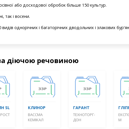
осівної або досходової обробок більше 150 культур.
і, так і восени.
 видів однорічних і багаторічних дводольних і злакових бур'ян
за діючою речовиною
Н SL
КЛИНОР
ГАРАНТ
ГЛІП
 РОСТ
ВАССМА
ТЕХНОТОРГ-
ЕКСП
КЕМІКАЛ
ДОН
М