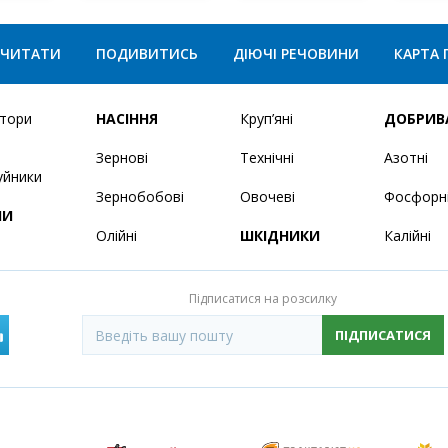
ЧИТАТИ
ПОДИВИТИСЬ
ДІЮЧІ РЕЧОВИНИ
КАРТА 
ятори
НАСІННЯ
Круп’яні
ДОБРИВ
Зернові
Технічні
Азотні
уйники
Зернобобові
Овочеві
Фосфорн
НИ
Олійні
ШКІДНИКИ
Калійні
Підписатися на розсилку
ПІДПИСАТИСЯ