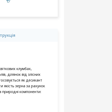
струкція
квіткових клумбах,
в, ділянок від злісних
тосовується як десикант
 якість зерна за рахунок
на природні компоненти: