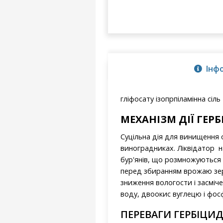
Інф
гліфосату ізопрпіламінна сіль
МЕХАНІЗМ ДІЇ ГЕР
Суцільна дія для винищення о
виноградниках. Ліквідатор н
бур'янів, що розмножуються 
перед збиранням врожаю зерн
зниження вологости і засміч
воду, двоокис вуглецю і фос
ПЕРЕВАГИ ГЕРБІЦИ