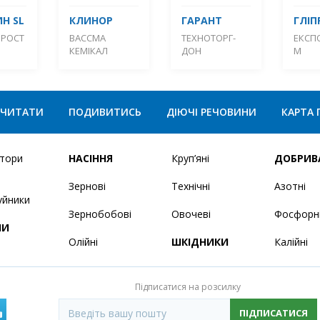
Н SL
КЛИНОР
ГАРАНТ
ГЛІП
 РОСТ
ВАССМА
ТЕХНОТОРГ-
ЕКСП
КЕМІКАЛ
ДОН
М
ЧИТАТИ
ПОДИВИТИСЬ
ДІЮЧІ РЕЧОВИНИ
КАРТА 
ятори
НАСІННЯ
Круп’яні
ДОБРИВ
Зернові
Технічні
Азотні
уйники
Зернобобові
Овочеві
Фосфорн
НИ
Олійні
ШКІДНИКИ
Калійні
Підписатися на розсилку
ПІДПИСАТИСЯ