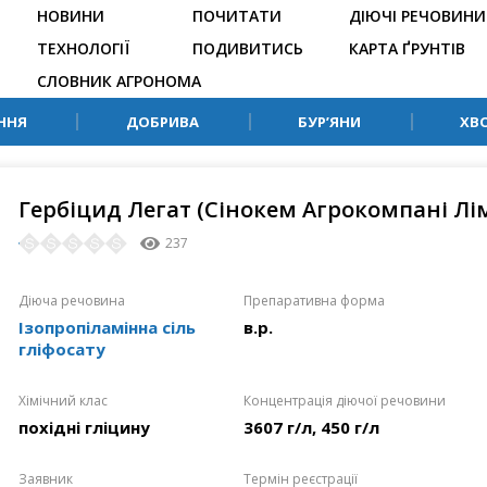
НОВИНИ
ПОЧИТАТИ
ДІЮЧІ РЕЧОВИНИ
ТЕХНОЛОГІЇ
ПОДИВИТИСЬ
КАРТА ҐРУНТІВ
СЛОВНИК АГРОНОМА
ННЯ
ДОБРИВА
БУР’ЯНИ
ХВ
Гербіцид Легат (Сінокем Агрокомпані Лім
237
Діюча речовина
Препаративна форма
Ізопропіламінна сіль
в.р.
гліфосату
Хімічний клас
Концентрація діючої речовини
похідні гліцину
3607 г/л, 450 г/л
Заявник
Термін реєстрації