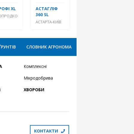
РОФІ XL
АСТАГЛІФ
360 SL
ОПРОДКО
АСТАРТА-КИЇВ
ҐРУНТІВ
СЛОВНИК АГРОНОМА
А
Комплексні
Мікродобрива
і
ХВОРОБИ
КОНТАКТИ