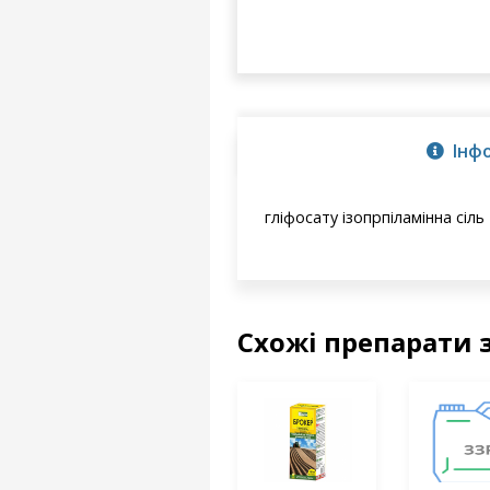
Інф
гліфосату ізопрпіламінна сіль
Схожі препарати 