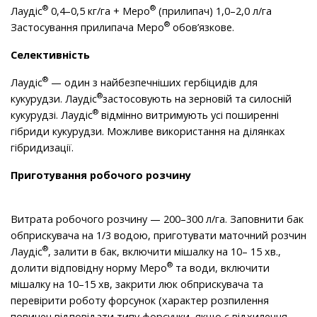
®
®
Лаудіс
0,4–0,5 кг/га + Меро
(прилипач) 1,0–2,0 л/га
®
Застосування прилипача Меро
обов’язкове.
Селективність
®
Лаудіс
— один з найбезпечніших гербіцидів для
®
кукурудзи. Лаудіс
застосовують на зерновій та силосній
®
кукурудзі. Лаудіс
відмінно витримують усі поширенні
гібриди кукурудзи. Можливе використання на ділянках
гібридизації.
Приготування робочого розчину
Витрата робочого розчину — 200–300 л/га. Заповнити бак
обприскувача на 1/3 водою, приготувати маточний розчин
®
Лаудіс
, залити в бак, включити мішалку на 10– 15 хв.,
®
долити відповідну норму Меро
та води, включити
мішалку на 10–15 хв, закрити люк обприскувача та
перевірити роботу форсунок (характер розпилення
повинен відповідати типу форсунки, якщо є відхилення,