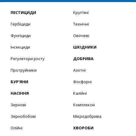
ПЕСТИЦИДИ
Круп’яні
Гербіциди
Технічні
Фунгіциди
Овочеві
Інсекциди
ШКІДНИКИ
Регулятори росту
ДОБРИВА
Протруйники
Азотні
БУР’ЯНИ
Фосфорні
НАСІННЯ
Калійні
Зернові
Комплексні
Зернобобові
Мікродобрива
Олійні
ХВОРОБИ