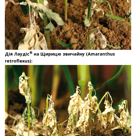
®
Дія Лаудіс
на Щирицю звичайну (Аmaranthus
retroflexus):