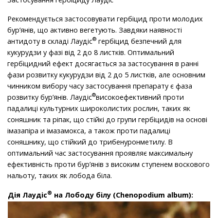
Рекомендується застосовувати гербіцид проти молодих
бур’янів, що активно вегетують. Завдяки наявності
®
антидоту в складі Лаудіс
гербіцид безпечний для
кукурудзи у фазі від 2 до 8 листків. Оптимальний
гербіцидний ефект досягається за застосування в ранні
фази розвитку кукурудзи від 2 до 5 листків, але основним
чинником вибору часу застосування препарату є фаза
®
розвитку бур’янів. Лаудіс
високоефективний проти
падалиці культурних широколистих рослин, таких як
соняшник та ріпак, що стійкі до групи гербіцидів на основі
імазапіра и імазамокса, а також проти падалиці
соняшнику, що стійкий до трибенуронметилу. В
оптимальний час застосування проявляє максимальну
ефективність проти бур’янів з високим ступенем воскового
нальоту, таких як лобода біла.
®
Дія Лаудіс
на Лободу білу (Chenopodium album):