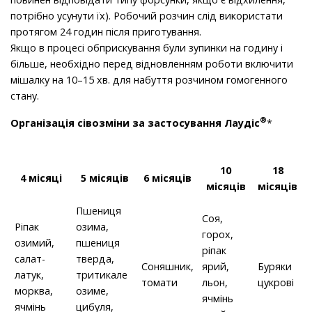
потрібно усунути їх). Робочий розчин слід використати
протягом 24 годин після приготування.
Якщо в процесі обприскування були зупинки на годину і
більше, необхідно перед відновленням роботи включити
мішалку на 10–15 хв. для набуття розчином гомогенного
стану.
®
Організація сівозміни за застосування Лаудіс
*
10
18
4 місяці
5 місяців
6 місяців
місяців
місяців
Пшениця
Соя,
Ріпак
озима,
горох,
озимий,
пшениця
ріпак
салат-
тверда,
Соняшник,
ярий,
Буряки
латук,
тритикале
томати
льон,
цукрові
морква,
озиме,
ячмінь
ячмінь
цибуля,