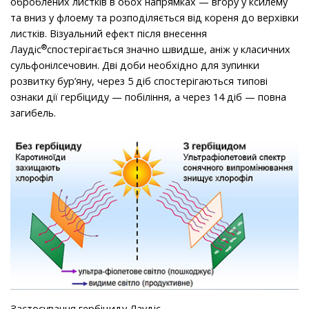
оброблених листків в обох напрямках — вгору у ксилему
та вниз у флоему та розподіляється від кореня до верхівки
листків. Візуальний ефект після внесення
®
Лаудіс
спостерігається значно швидше, аніж у класичних
сульфонілсечовин. Дві доби необхідно для зупинки
розвитку бур’яну, через 5 діб спостерігаються типові
ознаки дії гербіциду — побіління, а через 14 діб — повна
загибель.
Застосування гербіциду Лаудіс