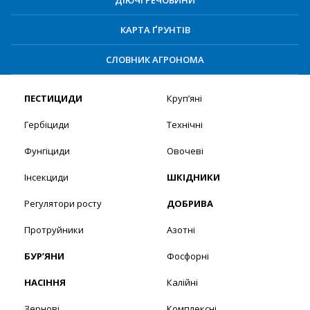
ДІЮЧІ РЕЧОВИНИ
КАРТА ҐРУНТІВ
СЛОВНИК АГРОНОМА
ПЕСТИЦИДИ
Круп’яні
Гербіциди
Технічні
Фунгіциди
Овочеві
Інсекциди
ШКІДНИКИ
Регулятори росту
ДОБРИВА
Протруйники
Азотні
БУР’ЯНИ
Фосфорні
НАСІННЯ
Калійні
Зернові
Комплексні