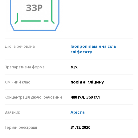
Ізопропіламінна сіль
Діюча речовина
гліфосату
в.р.
Препаративна форма
похідні гліцину
Хімічний клас
480 г/л, 360 г/л
Концентрація діючої речовини
Аріста
Заявник
31.12.2020
Термін реєстрації