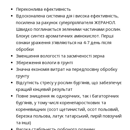
Переконлива ефективність
Вдосконалена системна дія і висока ефективність,
посилена за рахунок суперпріліпателя ЖЕРАНОЛ.
Швидко поглинається зеленими частинами рослин.
Блокує синтез ароматичних амінокислот. Перші
ознаки ураження з'являються на 4-7 день після
обробки
Зменшення вологості та засміченості зерна
Збереження вологи в грунті
Значна економія витрат на передпосівну обробку
грунту
Відсутність стресу у рослин бур'янів, що забезпечує
кращий кінцевий результат
Повне знищення як однорічних, так і багаторічних
бур'янів, у тому числі коренепаросткових та
кореневищних (осот щетинистий, осот польовий,
березка польова, латук татарський, пирій повзучий
та інші)
Висока стабільність робочого розчину