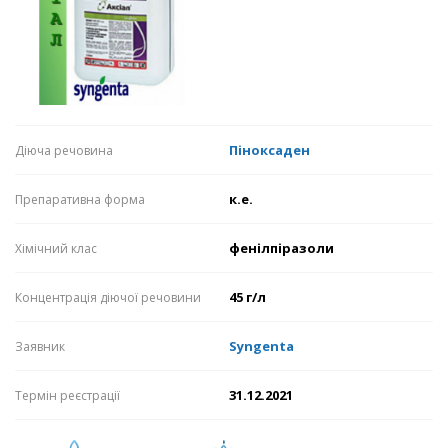
Піноксаден
Діюча речовина
к.е.
Препаративна форма
фенілпіразоли
Хімічний клас
45 г/л
Концентрація діючої речовини
Syngenta
Заявник
31.12.2021
Термін реєстрації