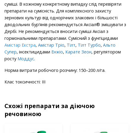
суміші. В кожному конкретному випадку слід перевіряти
препарати на сумісність. Для комплексного захисту
зернових культур від однорічних злакових і більшості
дводольних бур’янів рекомендується Аксіал® змішувати з
Дербі. Не рекомендується вносити суміші Аксіал з
гормональними препаратами. Сумісний з фунгіцидами
Амістар Екстра
,
Амістар Тріо
,
Тілт
,
Тілт Турбо
,
Альто
Супер
,
інсектицидами
Енжіо
,
Карате Зеон
,
регулятором
росту
Моддус
.
Норма витрати робочого розчину: 150–200 л/га.
Клас токсичності: IIІ
Схожі препарати за діючою
речовиною