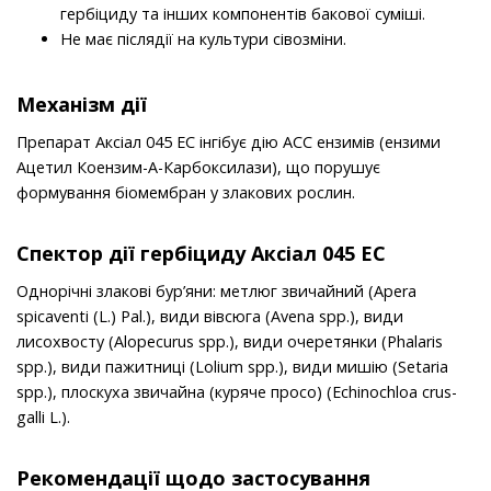
гербіциду та інших компонентів бакової суміші.
Не має післядії на культури сівозміни.
Механізм дії
Препарат Аксіал 045 ЕC інгібує дію АСС ензимів (ензими
Ацетил Коензим-А-Карбоксилази), що порушує
формування біомембран у злакових рослин.
Спектор дії гербіциду Аксіал 045 ЕС
Однорічні злакові бур’яни: метлюг звичайний (Apera
spicaventi (L.) Pal.), види вівсюга (Avena spp.), види
лисохвосту (Alopecurus spp.), види очеретянки (Phalaris
spp.), види пажитниці (Lolium spp.), види мишію (Setaria
spp.), плоскуха звичайна (куряче просо) (Echinochloa crus-
galli L.).
Рекомендації щодо застосування