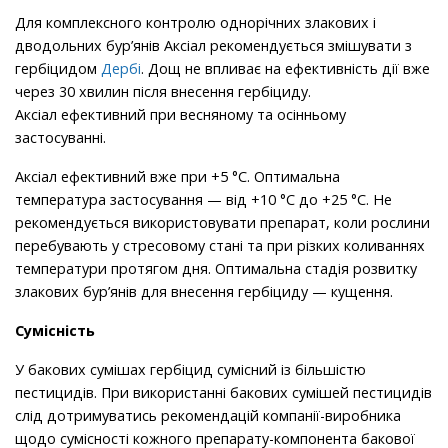
Для комплексного контролю однорічних злакових і
дводольних бур’янів Аксіал рекомендується змішувати з
гербіцидом
Дербі
. Дощ не впливає на ефективність дії вже
через 30 хвилин після внесення гербіциду.
Аксіал ефективний при весняному та осінньому
застосуванні.
Аксіал ефективний вже при +5 °С. Оптимальна
температура застосування — від +10 °С до +25 °С. Не
рекомендується використовувати препарат, коли рослини
перебувають у стресовому стані та при різких коливаннях
температури протягом дня. Оптимальна стадія розвитку
злакових бур’янів для внесення гербіциду — кущення.
Сумісність
У бакових сумішах гербіцид сумісний із більшістю
пестицидів. При використанні бакових сумішей пестицидів
слід дотримуватись рекомендацій компанії-виробника
щодо сумісності кожного препарату-компонента бакової