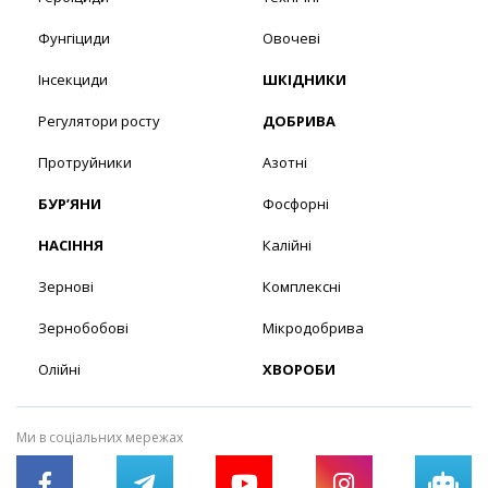
Фунгіциди
Овочеві
Інсекциди
ШКІДНИКИ
Регулятори росту
ДОБРИВА
Протруйники
Азотні
БУР’ЯНИ
Фосфорні
НАСІННЯ
Калійні
Зернові
Комплексні
Зернобобові
Мікродобрива
Олійні
ХВОРОБИ
Ми в соціальних мережах