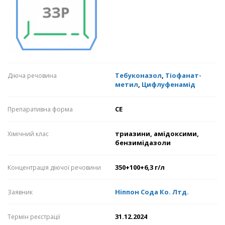
Тебуконазол
,
Тіофанат-
Діюча речовина
метил
,
Цифлуфенамід
СЕ
Препаративна форма
триазини, амідоксими,
Хімічний клас
бензимідазоли
350+100+6,3 г/л
Концентрація діючої речовини
Ніппон Сода Ко. Лтд.
Заявник
31.12.2024
Термін реєстрації