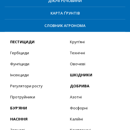
ДІЮЧІ РЕЧОВИНИ
КАРТА ҐРУНТІВ
СЛОВНИК АГРОНОМА
ПЕСТИЦИДИ
Круп’яні
Гербіциди
Технічні
Фунгіциди
Овочеві
Інсекциди
ШКІДНИКИ
Регулятори росту
ДОБРИВА
Протруйники
Азотні
БУР’ЯНИ
Фосфорні
НАСІННЯ
Калійні
Зернові
Комплексні