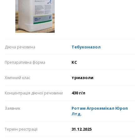
Тебуконазол
Діюча речовина
КС
Препаративна форма
триазоли
Хімічний клас
430 г/л
Концентрація діючої речовини
Ротам Агрокемікал Юроп
Заявник
Лтд.
31.12.2025
Термін реєстрації