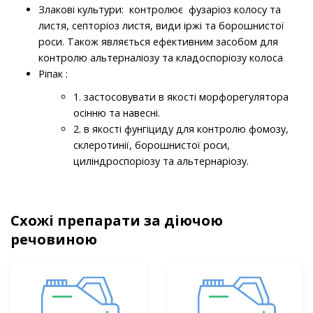
Злакові культури: контролює фузаріоз колосу та
листя, септоріоз листя, види іржі та борошнистої
роси. Також являється ефективним засобом для
контролю альтерналіозу та кладоспоріозу колоса
Ріпак :
1. застосовувати в якості морфорегулятора
осінню та навесні.
2. в якості фунгіциду для контролю фомозу,
склеротинії, борошнистої роси,
циліндроспоріозу та альтернаріозу.
Схожі препарати за діючою
речовиною