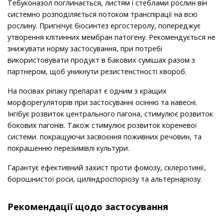
Тебуконазол поглинається, листям і стеблами рослин він
системно розподіляється потоком транспірації на всю
рослину. Пригнічує біосинтез ергостеролу, попереджує
утворення клітинних мембран патогену. Рекомендується не
знижувати норму застосування, при потребі
використовувати продукт в бакових сумішах разом з
партнером, щоб уникнути резистенстності хвороб.
На посівах ріпаку препарат є одним з кращих
морфорегуляторів при застосуванні осінню та навесні.
Інгібує розвиток центрального пагона, стимулює розвиток
бокових пагонів. Також стимулює розвиток кореневої
системи. покращуючи засвоєння поживних речовин, та
покрашенню перезимівлі культури.
Гарантує ефективний захист проти фомозу, склеротинії,
борошнистої роси, циліндроспоріозу та альтернаріозу.
Рекомендації щодо застосування