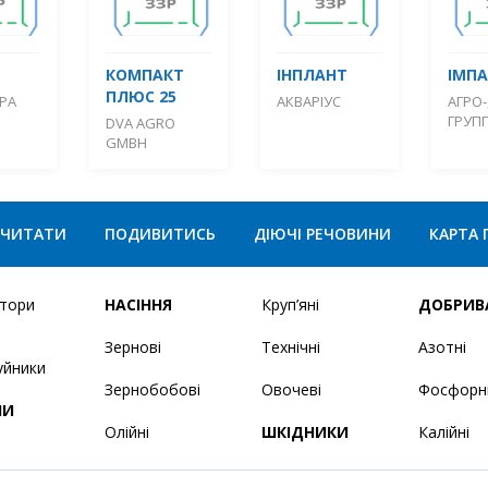
КОМПАКТ
ІНПЛАНТ
ІМП
ПЛЮС 25
РА
АКВАРІУС
АГРО
ГРУП
DVA AGRO
GMBH
ЧИТАТИ
ПОДИВИТИСЬ
ДІЮЧІ РЕЧОВИНИ
КАРТА 
ятори
НАСІННЯ
Круп’яні
ДОБРИВ
Зернові
Технічні
Азотні
уйники
Зернобобові
Овочеві
Фосфорн
НИ
Олійні
ШКІДНИКИ
Калійні