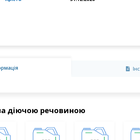
ормація
Ін
за діючою речовиною