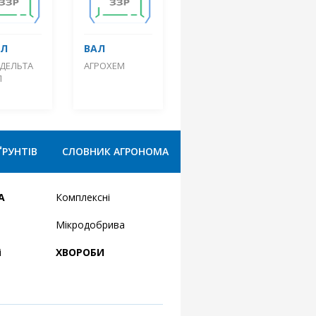
АЛ
ВАЛ
-ДЕЛЬТА
АГРОХЕМ
П
ҐРУНТІВ
СЛОВНИК АГРОНОМА
А
Комплексні
Мікродобрива
і
ХВОРОБИ