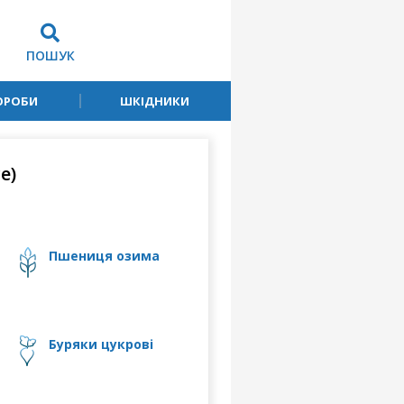
ПОШУК
ОРОБИ
ШКІДНИКИ
e)
пшениця озима
буряки цукрові