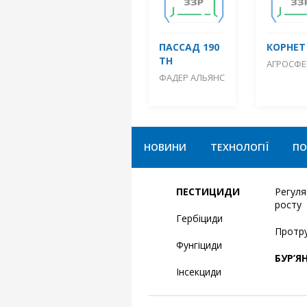
ПАССАД 190
КОРНЕТ
ТН
АГРОСФЕ
ФАДЕР АЛЬЯНС
НОВИНИ
ТЕХНОЛОГІЇ
ПО
ПЕСТИЦИДИ
Регул
росту
Гербіциди
Протр
Фунгіциди
БУР’Я
Інсекциди