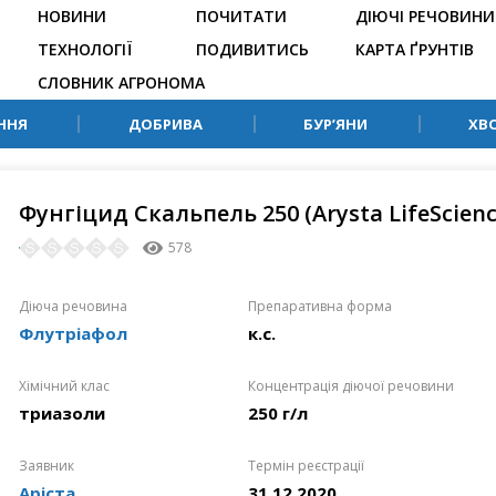
НОВИНИ
ПОЧИТАТИ
ДІЮЧІ РЕЧОВИНИ
ТЕХНОЛОГІЇ
ПОДИВИТИСЬ
КАРТА ҐРУНТІВ
СЛОВНИК АГРОНОМА
ННЯ
ДОБРИВА
БУР’ЯНИ
ХВ
Фунгіцид Скальпель 250 (Arysta LifeScienc
578
Діюча речовина
Препаративна форма
Флутріафол
к.с.
Хімічний клас
Концентрація діючої речовини
триазоли
250 г/л
Заявник
Термін реєстрації
Аріста
31.12.2020