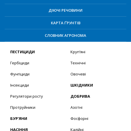
ДІЮЧІ РЕЧОВИНИ
КАРТА ҐРУНТІВ
СЛОВНИК АГРОНОМА
ПЕСТИЦИДИ
Круп’яні
Гербіциди
Технічні
Фунгіциди
Овочеві
Інсекциди
ШКІДНИКИ
Регулятори росту
ДОБРИВА
Протруйники
Азотні
БУР’ЯНИ
Фосфорні
НАСІННЯ
Калійні