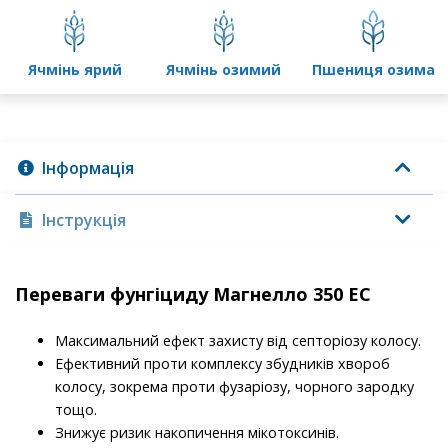
ячмінь ярий
ячмінь озимий
пшениця озима
Інформація
Інструкція
Переваги фунгіциду Магнелло 350 ЕС
Максимальний ефект захисту від септоріозу колосу.
Ефективний проти комплексу збудників хвороб
колосу, зокрема проти фузаріозу, чорного зародку
тощо.
Знижує ризик накопичення мікотоксинів.