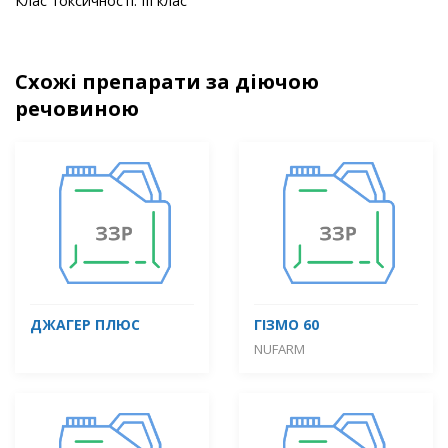
Клас токсичності: ІІІ клас
Схожі препарати за діючою
речовиною
ДЖАГЕР ПЛЮС
ГІЗМО 60
NUFARM