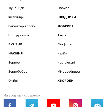
Фунгіциди
Овочеві
Інсекциди
ШКІДНИКИ
Регулятори росту
ДОБРИВА
Протруйники
Азотні
БУР’ЯНИ
Фосфорні
НАСІННЯ
Калійні
Зернові
Комплексні
Зернобобові
Мікродобрива
Олійні
ХВОРОБИ
Ми в соціальних мережах