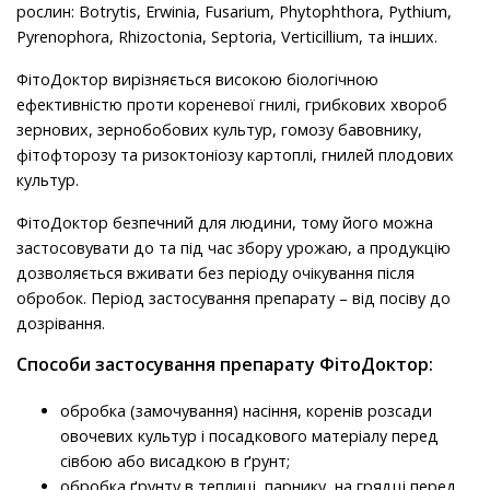
рослин:
Botrytis, Erwinia, Fusarium, Phytophthora, Pythium,
Pyrenophora, Rhizoctonia, Septoria, Verticillium
, та інших.
ФітоДоктор
вирізняється високою біологічною
ефективністю проти кореневої гнилі, грибкових хвороб
зернових, зернобобових культур, гомозу бавовнику,
фітофторозу та ризоктоніозу картоплі, гнилей плодових
культур.
ФітоДоктор
безпечний для людини, тому його можна
застосовувати до та під час збору урожаю, а продукцію
дозволяється вживати без періоду очікування після
обробок. Період застосування препарату – від посіву до
дозрівання.
Способи застосування препарату ФітоДоктор:
обробка (замочування) насіння, коренів розсади
овочевих культур і посадкового матеріалу перед
сівбою або висадкою в ґрунт;
обробка ґрунту в теплиці, парнику, на грядці перед