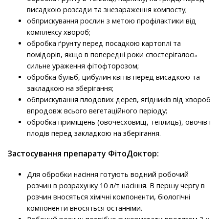
висадкою розсади та знезараження компосту;
обприскування рослин з метою профілактики від
комплексу хвороб;
обробка ґрунту перед посадкою картоплі та
помідорів, якщо в попередні роки спостерігалось
сильне ураження фітофторозом;
обробка бульб, цибулин квітів перед висадкою та
закладкою на зберігання;
обприскування плодових дерев, ягідників від хвороб
впродовж всього вегетаційного періоду;
обробка приміщень (овочесховищ, теплиць), овочів і
плодів перед закладкою на зберігання.
Застосування препарату ФітоДоктор:
Для обробки насіння готують водний робочий
розчин в розрахунку 10 л/т насіння. В першу чергу в
розчин вносяться хімічні компоненти, біологічні
компоненти вносяться останніми.