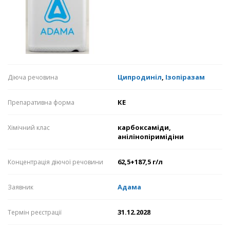
Ципродиніл
,
Ізопіразам
Діюча речовина
КЕ
Препаративна форма
карбоксаміди,
Хімічний клас
анілінопіримідіни
62,5+187,5 г/л
Концентрація діючої речовини
Адама
Заявник
31.12.2028
Термін реєстрації