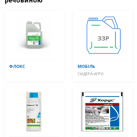
речовиною
ФЛОКС
МОБІЛЬ
СИДЕРА-АГРО