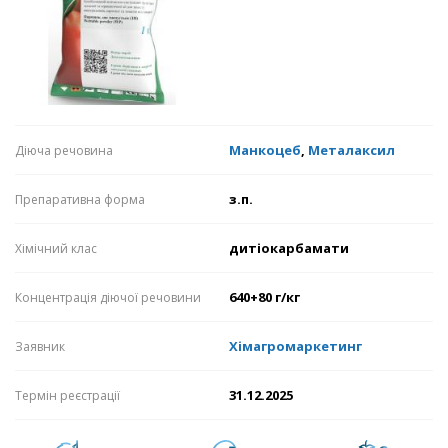
Манкоцеб
,
Металаксил
Діюча речовина
з.п.
Препаративна форма
дитіокарбамати
Хімічний клас
640+80 г/кг
Концентрація діючої речовини
Хімагромаркетинг
Заявник
31.12.2025
Термін реєстрації