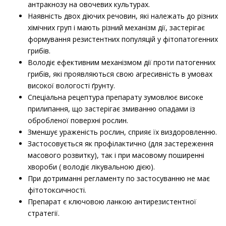
антракнозу на овочевих культурах.
Наявність двох діючих речовин, які належать до різних
хімічних груп і мають різний механізм дії, застерігає
формування резистентних популяцій у фітопатогенних
грибів.
Володіє ефективним механізмом дії проти патогенних
грибів, які проявляються свою агресивність в умовах
високої вологості ґрунту.
Спеціальна рецептура препарату зумовлює високе
прилипання, що застерігає змиванню опадами із
обробленої поверхні рослин.
Зменшує ураженість рослин, сприяє їх виздоровленню.
Застосовується як профілактично (для застереження
масового розвитку), так і при масовому поширенні
хвороби ( володіє лікувальною дією).
При дотриманні регламенту по застосуванню не має
фітотоксичності.
Препарат є ключовою ланкою антирезистентної
стратегії.