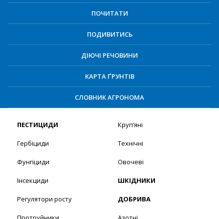
ПОЧИТАТИ
ПОДИВИТИСЬ
ДІЮЧІ РЕЧОВИНИ
КАРТА ҐРУНТІВ
СЛОВНИК АГРОНОМА
ПЕСТИЦИДИ
Круп’яні
Гербіциди
Технічні
Фунгіциди
Овочеві
Інсекциди
ШКІДНИКИ
Регулятори росту
ДОБРИВА
Протруйники
Азотні