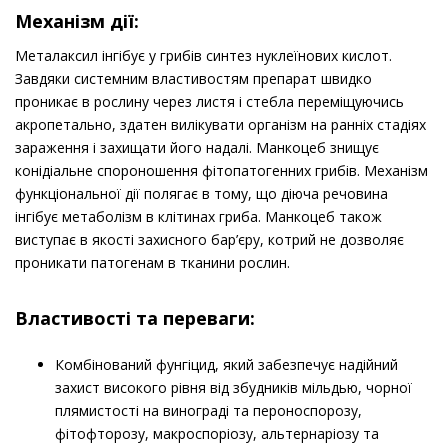
Механізм дії:
Металаксил інгібує у грибів синтез нуклеїнових кислот.
Завдяки системним властивостям препарат швидко
проникає в рослину через листя і стебла переміщуючись
акропетально, здатен вилікувати організм на ранніх стадіях
зараження і захищати його надалі. Манкоцеб знищує
конідіальне спороношення фітопатогенних грибів. Механізм
функціональної дії полягає в тому, що діюча речовина
інгібує метаболізм в клітинах гриба. Манкоцеб також
виступає в якості захисного бар’єру, котрий не дозволяє
проникати патогенам в тканини рослин.
Властивості та переваги:
Комбінований фунгіцид, який забезпечує надійний
захист високого рівня від збудників мільдью, чорної
плямистості на винограді та пероноспорозу,
фітофторозу, макроспоріозу, альтернаріозу та