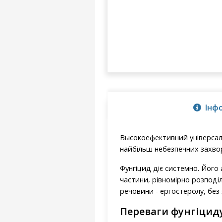
Інф
Высокоефективний універсал
найбільш небезпечних захво
Фунгіцид діє системно. Його
частини, рівномірно розподі
речовини - ергостеролу, без
Переваги фунгіцид