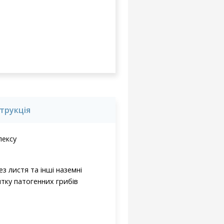
струкція
лексу
з листя та інші наземні
тку патогенних грибів