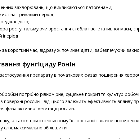
енних захворювань, що викликаються патогенами;
хист на тривалий період;
ереджає дією;
тора росту, гальмуючи зростання стебла і вегетативної маси, 
й іперіод;
за короткий час, відразу ж починає діяти, забезпечуючи захис
ування фунгіциду Ронін
 застосування препарату в початкових фазах поширення хворо
бробки потрібно рівномірне, суцільне покриття культур робо
 з поверхні рослин - від цього залежить ефективність впливу п
я фаза активної вегетації рослин.
іпаку, а також при інтенсивному їх зростанні і значне поширення
у слід максимально збільшити.