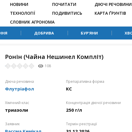
НОВИНИ
ПОЧИТАТИ
ДІЮЧІ РЕЧОВИНИ
ТЕХНОЛОГІЇ
ПОДИВИТИСЬ
КАРТА ҐРУНТІВ
СЛОВНИК АГРОНОМА
ННЯ
ДОБРИВА
БУР’ЯНИ
ХВ
Ронін (Чайна Нешинел Компліт)
108
Діюча речовина
Препаративна форма
Флутріафол
КС
Хімічний клас
Концентрація діючої речовини
триазоли
250 г/л
Заявник
Термін реєстрації
Вассма Кемікал
31.12.2026