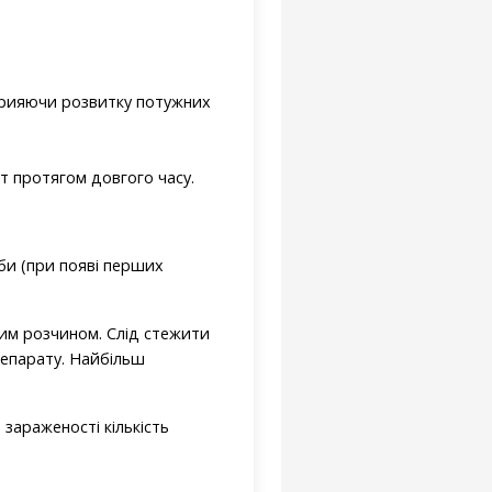
сприяючи розвитку потужних
т протягом довгого часу.
би (при появі перших
чим розчином. Слід стежити
репарату. Найбільш
 зараженості кількість