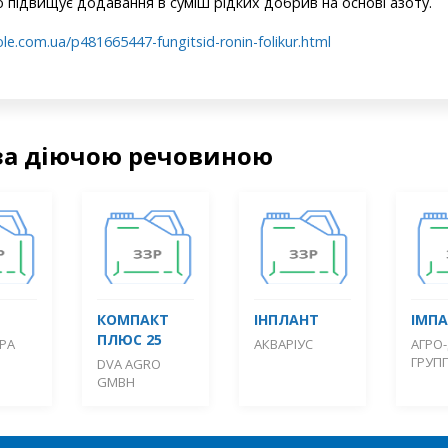
 підвищує додавання в суміш рідких добрив на основі азоту.
le.com.ua/p481665447-fungitsid-ronin-folikur.html
за діючою речовиною
КОМПАКТ
ІНПЛАНТ
ІМП
ПЛЮС 25
РА
АКВАРІУС
АГРО
ГРУП
DVA AGRO
GMBH