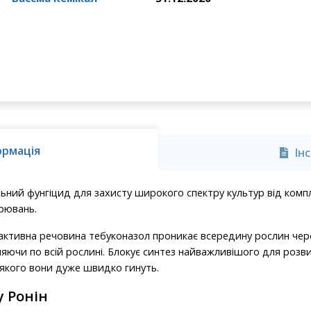
ормація
Ін
ьний фунгіцид для захисту широкого спектру культур від комп
рювань.
 активна речовина тебуконазол проникає всередину рослин чере
ляючи по всій рослині. Блокує синтез найважливішого для розви
 якого вони дуже швидко гинуть.
у Ронін