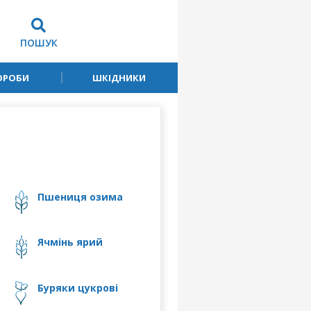
ПОШУК
ОРОБИ
ШКІДНИКИ
пшениця озима
ячмінь ярий
буряки цукрові