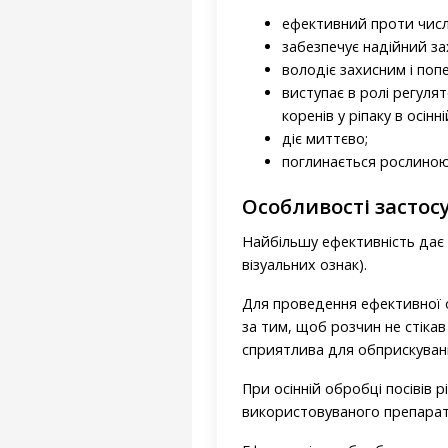
ефективний проти числ
забезпечує надійний за
володіє захисним і поп
виступає в ролі регуля
коренів у ріпаку в осінні
діє миттєво;
поглинається рослиною 
Особливості застос
Найбільшу ефективність дає
візуальних ознак).
Для проведення ефективної о
за тим, щоб розчин не стікав
сприятлива для обприскуванн
При осінній обробці посівів р
використовуваного препарат