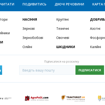
ЧИТАТИ
ПОДИВИТИСЬ
ДІЮЧІ РЕЧОВИНИ
КАРТА 
ятори
НАСІННЯ
Круп’яні
ДОБРИВ
Зернові
Технічні
Азотні
уйники
Зернобобові
Овочеві
Фосфорн
НИ
Олійні
ШКІДНИКИ
Калійні
Підписатися на розсилку
ПІДПИСАТИСЯ