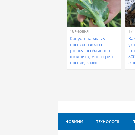
18 червня
17 
Капустяна міль у
Ва
посівах озимого
укр
ріпаку: особливості
що
шкідника, моніторинг
800
посівів, захист
фр
НОВИНИ
ТЕХНОЛОГІЇ
П