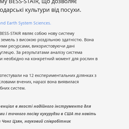
му BESS-STAIR, що дозволяє
дарські культури від посухи.
and Earth System Sciences.
BESS-STAIR являє собою нову систему
 земель з високою роздільною здатністю. Вона
ними ресурсами, використовуючи дані
 вуглецю. За результатами аналізу система
ди необхідно на конкретний момент для рослин в
отестували на 12 експериментальних ділянках з
 словами вчених, наразі вона виявилася
ібних систем.
тенціал в якості надійного інструмента для
ми і точного посіву кукурудзи в США та навіть
в Чонг Цзян, науковий співробітник