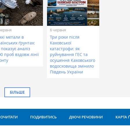
червня
6 червня
жкі метали в
Три роки після
аїнських ґрунтах:
Каховської
 показує аналіз
катастрофи: як
0 проб вздовж лінії
руйнування ГЕС та
онту
осушення Каховського
водосховища змінило
Південь України
БІЛЬШЕ
ОЧИТАТИ
ПОДИВИТИСЬ
ДІЮЧІ РЕЧОВИНИ
КАРТА 