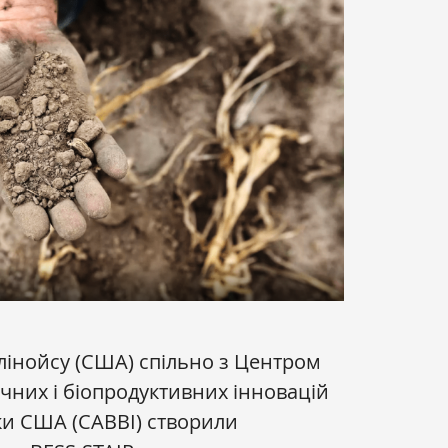
ллінойсу (США) спільно з Центром
чних і біопродуктивних інновацій
ки США (CABBI) створили