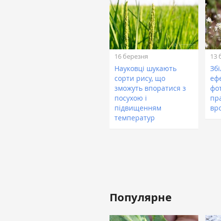
16 березня
13 
Науковці шукають
Зб
сорти рису, що
еф
зможуть впоратися з
фо
посухою і
пр
підвищенням
вр
температур
Популярне