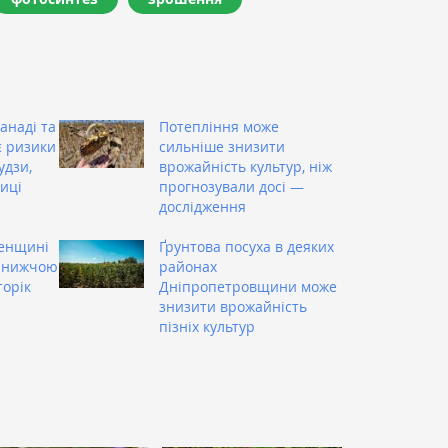
анаді та
Потепління може
є ризики
сильніше знизити
удзи,
врожайність культур, ніж
иці
прогнозували досі —
дослідження
енщині
Ґрунтова посуха в деяких
і нижчою
районах
торік
Дніпропетровщини може
знизити врожайність
пізніх культур