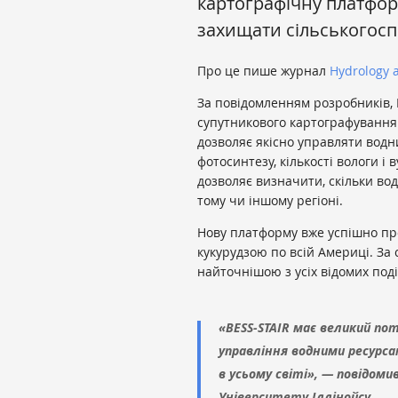
картографічну платфор
захищати сільськогоспо
Про це пише журнал
Hydrology 
За повідомленням розробників, 
супутникового картографування
дозволяє якісно управляти вод
фотосинтезу, кількості вологи і
дозволяє визначити, скільки во
тому чи іншому регіоні.
Нову платформу вже успішно пр
кукурудзою по всій Америці. За
найточнішою з усіх відомих под
«BESS-STAIR має великий по
управління водними ресурса
в усьому світі», — повідоми
Університету Іллінойсу.