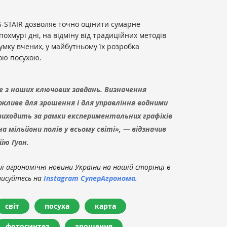
-STAIR дозволяє точно оцінити сумарне
 похмурі дні, на відміну від традиційних методів
умку вчених, у майбутньому їх розробка
ою посухою.
е з наших ключових завдань. Визначення
жливе для зрошення і для управління водними
 виходить за рамки експериментальних графіків
на мільйони полів у всьому світі», — відзначив
йю Гуан.
 агрономічні новини України на нашій сторінці в
писуйтесь на
Instagram СуперАгронома
.
світ
посуха
карта
фотосинтез
зрошення