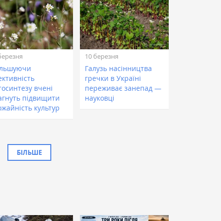
березня
10 березня
ільшуючи
Галузь насінництва
ективність
гречки в Україні
тосинтезу вчені
переживає занепад —
агнуть підвищити
науковці
ожайність культур
БІЛЬШЕ