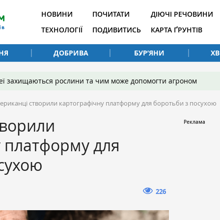
НОВИНИ
ПОЧИТАТИ
ДІЮЧІ РЕЧОВИНИ
ТЕХНОЛОГІЇ
ПОДИВИТИСЬ
КАРТА ҐРУНТІВ
НЯ
ДОБРИВА
БУР’ЯНИ
Х
 неї захищаються рослини та чим може допомогти агроном
ериканці створили картографічну платформу для боротьби з посухою
творили
у платформу для
осухою
226