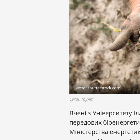
Фото: shutterstock.com
Сухий ґрунт
Вчені з Університету І
передових біоенергети
Міністерства енергети