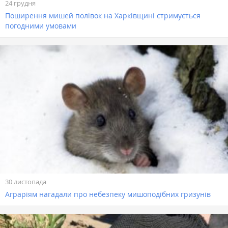
24 грудня
Поширення мишей полівок на Харківщині стримується
погодними умовами
30 листопада
Аграріям нагадали про небезпеку мишоподібних гризунів