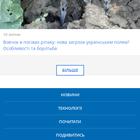
16 липня
Вовчок в посівах ріпаку: нова загроза українським полям?
Особливості та боротьба
БІЛЬШЕ
НОВИНИ
ТЕХНОЛОГІЇ
ПОЧИТАТИ
ПОДИВИТИСЬ