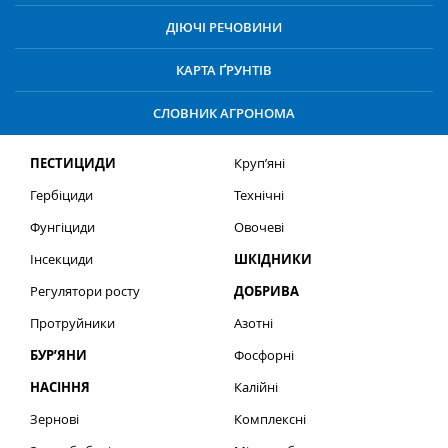
ДІЮЧІ РЕЧОВИНИ
КАРТА ҐРУНТІВ
СЛОВНИК АГРОНОМА
ПЕСТИЦИДИ
Круп’яні
Гербіциди
Технічні
Фунгіциди
Овочеві
Інсекциди
ШКІДНИКИ
Регулятори росту
ДОБРИВА
Протруйники
Азотні
БУР’ЯНИ
Фосфорні
НАСІННЯ
Калійні
Зернові
Комплексні