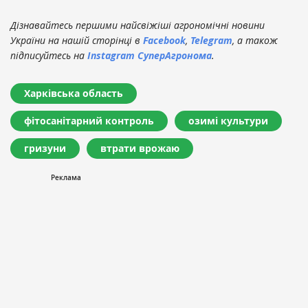
Дізнавайтесь першими найсвіжіші агрономічні новини
України на нашій сторінці в
Facebook
,
Telegram
, а також
підписуйтесь на
Instagram СуперАгронома
.
Харківська область
фітосанітарний контроль
озимі культури
гризуни
втрати врожаю