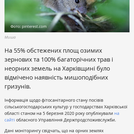
Фото: pinterest.com
Миша
На 55% обстежених площ озимих
зернових та 100% багаторічних трав і
неорних земель на Харківщині було
відмічено наявність мишоподібних
гризунів.
Інформація щодо фітосанітарного стану посівів
сільськогосподарських культур у господарствах Харківської
області станом на 5 березня 2020 року опублікували
на
сайті
обласного Управління Держпродспоживслужби.
Дані моніторингу свідчать, що на орних землях