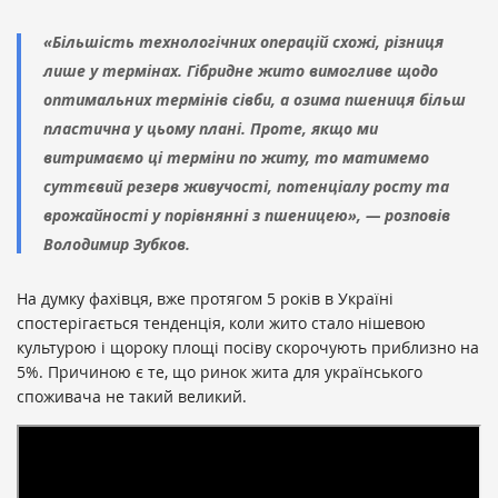
«Більшість технологічних операцій схожі, різниця
лише у термінах. Гібридне жито вимогливе щодо
оптимальних термінів сівби, а озима пшениця більш
пластична у цьому плані. Проте, якщо ми
витримаємо ці терміни по житу, то матимемо
суттєвий резерв живучості, потенціалу росту та
врожайності у порівнянні з пшеницею», — розповів
Володимир Зубков.
На думку фахівця, вже протягом 5 років в Україні
спостерігається тенденція, коли жито стало нішевою
культурою і щороку площі посіву скорочують приблизно на
5%. Причиною є те, що ринок жита для українського
споживача не такий великий.