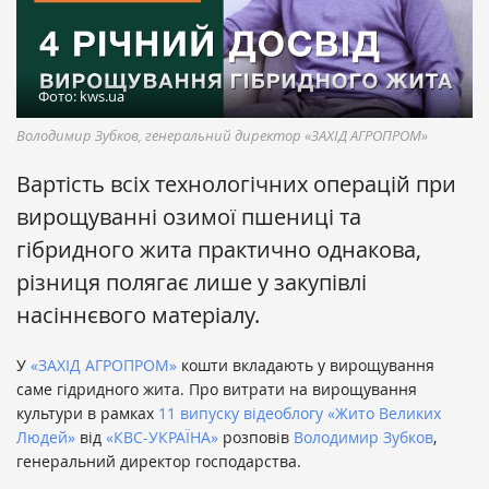
Фото: kws.ua
Володимир Зубков, генеральний директор «ЗАХІД АГРОПРОМ»
Вартість всіх технологічних операцій при
вирощуванні озимої пшениці та
гібридного жита практично однакова,
різниця полягає лише у закупівлі
насіннєвого матеріалу.
У
«ЗАХІД АГРОПРОМ»
кошти вкладають у вирощування
саме гідридного жита. Про витрати на вирощування
культури в рамках
11 випуску відеоблогу «Жито Великих
Людей»
від
«КВС-УКРАЇНА»
розповів
Володимир Зубков
,
генеральний директор господарства.