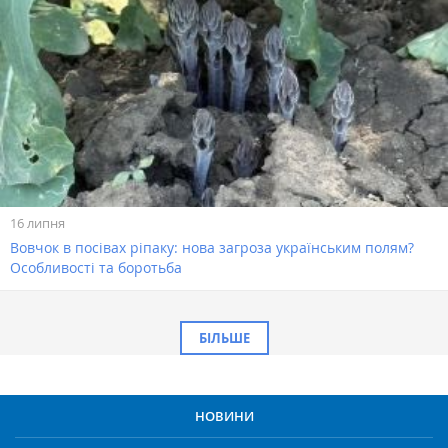
16 липня
Вовчок в посівах ріпаку: нова загроза українським полям?
Особливості та боротьба
БІЛЬШЕ
НОВИНИ