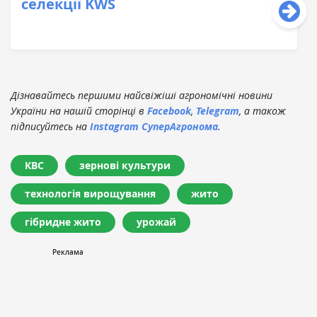
селекції KWS
Дізнавайтесь першими найсвіжіші агрономічні новини
України на нашій сторінці в
Facebook
,
Telegram
, а також
підписуйтесь на
Instagram СуперАгронома
.
КВС
зернові культури
технологія вирощування
жито
гібридне жито
урожай