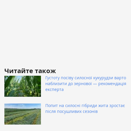
Читайте також
Густоту посіву силосної кукурудзи варто
наблизити до зернової — рекомендація
експерта
Попит на силосні гібриди жита зростає
після посушливих сезонів