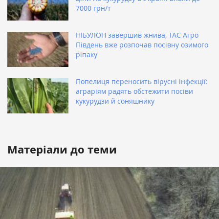
7000 грн/т
НІБУЛОН завершив жнива, ТАС Агро
Південь вже розпочав посівну озимого
ріпаку
Попелиця переносить вірусні інфекції:
аграріям радять обстежити посіви
кукурудзи й соняшнику
Матеріали до теми