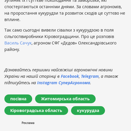
зупиняє їх і суттєве похолодання та заморозки, які
спостерігаються останніми днями. За словами агрономів,
на проростання кукурудзи та розвиток сходів це суттєво не
вплине.
Так само сьогодні вивели сівалки з кукурудзою в поля
сільгоспвиробники Кіровоградщини. Про це розповів
Василь Сачук
, агроном СФГ «Дєдов» Олександрівського
району.
Дізнавайтесь першими найсвіжіші агрономічні новини
України на нашій сторінці в
Facebook
,
Telegram
, а також
підписуйтесь на
Instagram СуперАгронома
.
посівна
Житомирська область
Кіровоградська область
кукурудза