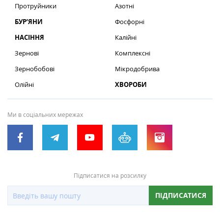
Протруйники
Азотні
БУР’ЯНИ
Фосфорні
НАСІННЯ
Калійні
Зернові
Комплексні
Зернобобові
Мікродобрива
Олійні
ХВОРОБИ
Ми в соціальних мережах
Підписатися на розсилку
ПІДПИСАТИСЯ