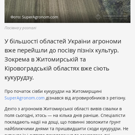
Фото: SuperAgronom.com
Посівна у розпалі
У більшості областей України агрономи
вже перейшли до посіву пізніх культур.
Зокрема в Житомирській та
Кіровоградській областях вже сіють
кукурудзу.
Про початок сівби кукурудзи на Житомирщині
SuperAgronom.com
дізнався від агровиробників з регіону.
Дехто з агрономів Житомирської області вивів сівалки в
поля сьогодні, хтось — на кілька днів раніше. Спеціалісти
покладають надії на дощі, що повинні зволожити ґрунт
найближчими днями та пришвидшити сходи кукурудзи. Не