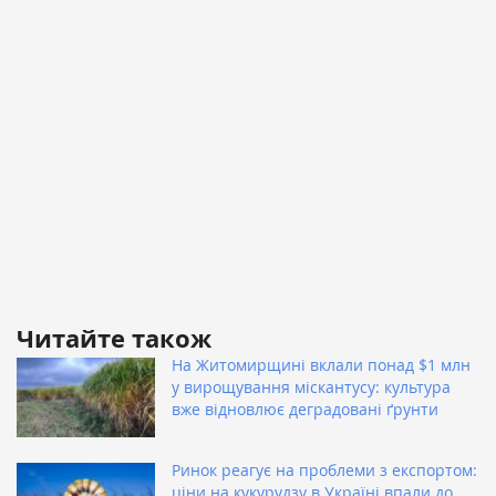
Читайте також
На Житомирщині вклали понад $1 млн
у вирощування міскантусу: культура
вже відновлює деградовані ґрунти
Ринок реагує на проблеми з експортом:
ціни на кукурудзу в Україні впали до