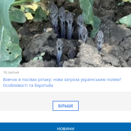
16 липня
Вовчок в посівах ріпаку: нова загроза українським полям?
Особливості та боротьба
БІЛЬШЕ
НОВИНИ