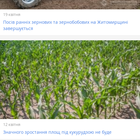
19 квітня
Посів ранніх зернових та зернобобових на Житомирщині
завершується
12 квітня
Значного зростання площ під кукурудзою не буде