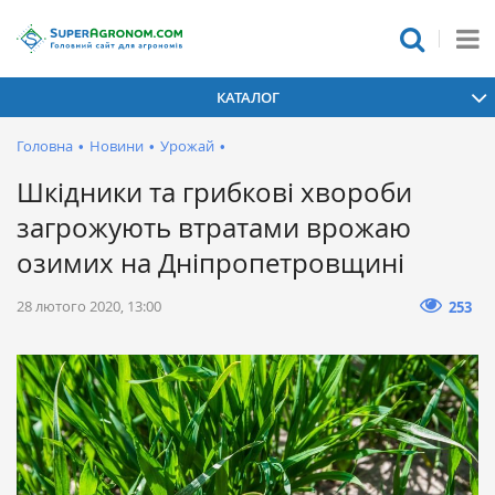
КАТАЛОГ
Головна
•
Новини
•
Урожай
•
Шкідники та грибкові хвороби
загрожують втратами врожаю
озимих на Дніпропетровщині
28 лютого 2020, 13:00
253