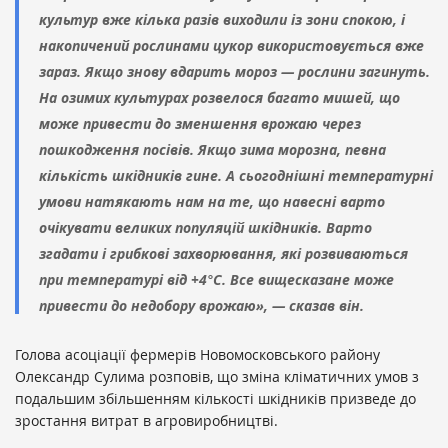
культур вже кілька разів виходили із зони спокою, і
накопичений рослинами цукор використовується вже
зараз. Якщо знову вдарить мороз — рослини загинуть.
На озимих культурах розвелося багато мишей, що
може привести до зменшення врожаю через
пошкодження посівів. Якщо зима морозна, певна
кількість шкідників гине. А сьогоднішні температурні
умови натякають нам на те, що навесні варто
очікувати великих популяцій шкідників. Варто
згадати і грибкові захворювання, які розвиваються
при температурі від +4°С. Все вищесказане може
привести до недобору врожаю», — сказав він.
Голова асоціації фермерів Новомосковського району
Олександр Сулима розповів, що зміна кліматичних умов з
подальшим збільшенням кількості шкідників призведе до
зростання витрат в агровиробництві.