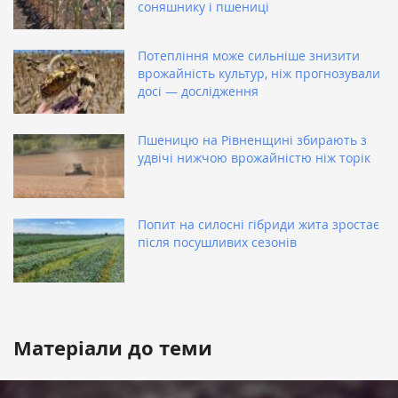
соняшнику і пшениці
Потепління може сильніше знизити
врожайність культур, ніж прогнозували
досі — дослідження
Пшеницю на Рівненщині збирають з
удвічі нижчою врожайністю ніж торік
Попит на силосні гібриди жита зростає
після посушливих сезонів
Матеріали до теми