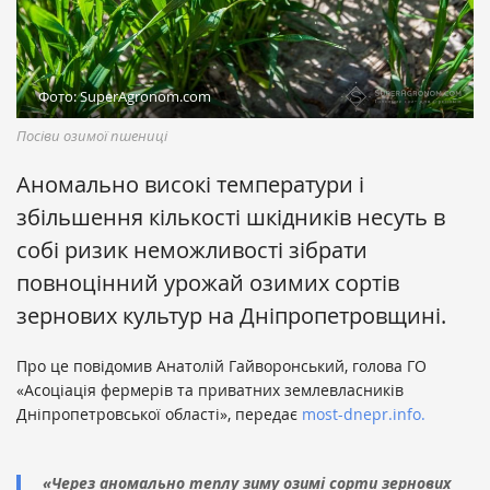
Фото: SuperAgronom.com
Посіви озимої пшениці
Аномально високі температури і
збільшення кількості шкідників несуть в
собі ризик неможливості зібрати
повноцінний урожай озимих сортів
зернових культур на Дніпропетровщині.
Про це повідомив Анатолій Гайворонський, голова ГО
«Асоціація фермерів та приватних землевласників
Дніпропетровської області», передає
most-dnepr.info.
«Через аномально теплу зиму озимі сорти зернових