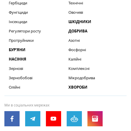
Гербіциди
Технічні
Фунгіциди
Овочеві
Інсекциди
ШКІДНИКИ
Регулятори росту
ДОБРИВА
Протруйники
Азотні
БУР’ЯНИ
Фосфорні
НАСІННЯ
Калійні
Зернові
Комплексні
Зернобобові
Мікродобрива
Олійні
ХВОРОБИ
Ми в соціальних мережах