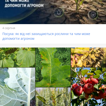
4 серпня
Посуха: як від неї захищаються рослини та чим може
допомогти агроном