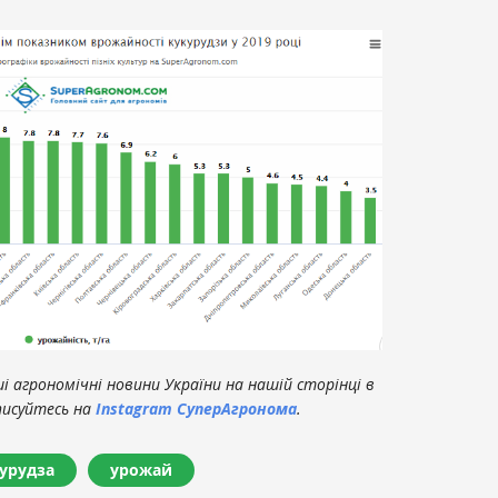
 агрономічні новини України на нашій сторінці в
писуйтесь на
Instagram СуперАгронома
.
урудза
урожай