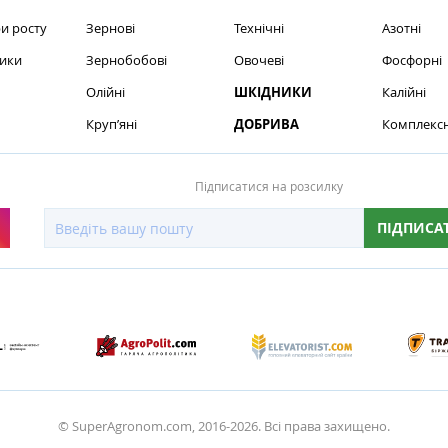
и росту
Зернові
Технічні
Азотні
ики
Зернобобові
Овочеві
Фосфорні
Олійні
ШКІДНИКИ
Калійні
Круп’яні
ДОБРИВА
Комплексн
Підписатися на розсилку
ПІДПИСА
© SuperAgronom.com, 2016-2026. Всі права захищено.