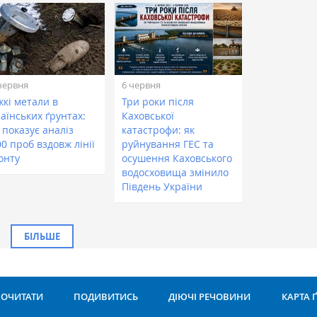
червня
6 червня
жкі метали в
Три роки після
аїнських ґрунтах:
Каховської
 показує аналіз
катастрофи: як
0 проб вздовж лінії
руйнування ГЕС та
онту
осушення Каховського
водосховища змінило
Південь України
БІЛЬШЕ
ОЧИТАТИ
ПОДИВИТИСЬ
ДІЮЧІ РЕЧОВИНИ
КАРТА 