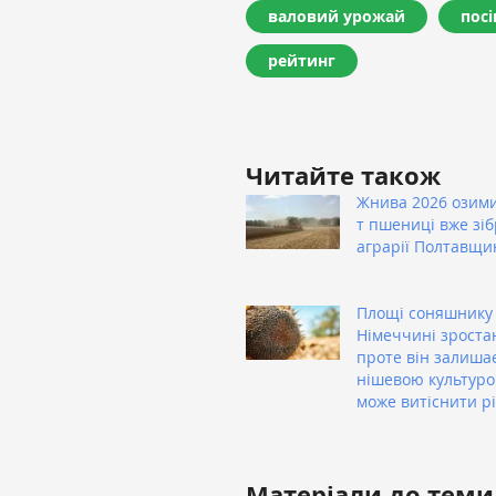
валовий урожай
посі
рейтинг
Читайте також
Жнива 2026 озими
т пшениці вже зі
аграрії Полтавщи
Площі соняшнику
Німеччині зроста
проте він залиша
нішевою культуро
може витіснити р
Матеріали до теми