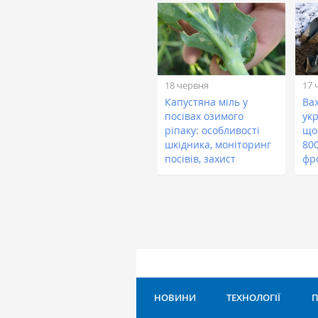
18 червня
17 
Капустяна міль у
Ва
посівах озимого
укр
ріпаку: особливості
що
шкідника, моніторинг
800
посівів, захист
фр
НОВИНИ
ТЕХНОЛОГІЇ
П