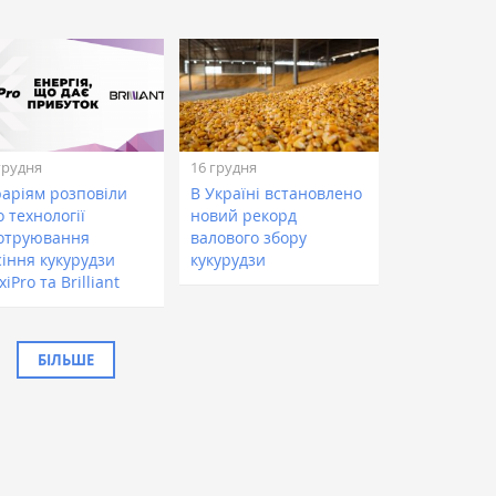
грудня
16 грудня
раріям розповіли
В Україні встановлено
 технології
новий рекорд
отруювання
валового збору
сіння кукурудзи
кукурудзи
iPro та Brilliant
БІЛЬШЕ