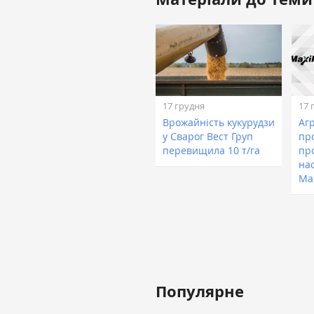
17 грудня
17 
Врожайність кукурудзи
Аг
у Сварог Вест Груп
про
перевищила 10 т/га
пр
на
Max
Популярне