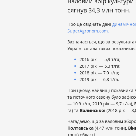
Валовий збір культури
сягнув 34,3 млн тонн.
Про це свідчать дані
динамічної
SuperAgronom.com.
Зазначається, що за результатам
Україні сягала таких показників:
2016 рік — 5,9 т/га;
2017 рік — 5,3 т/га;
2018 рік — 7,0 т/га;
2019 рік — 6,8 т/га.
При цьому, найвищі показники в
та поточного сезону було зафік
— 10,9 т/га, 2019 рік — 9,7 т/га),
га) та
Волинської
(2018 рік — 8,6
Нагадаємо, що за валовим зборо
Полтавська
(4,47 млн тонн),
Він
тонн) області.