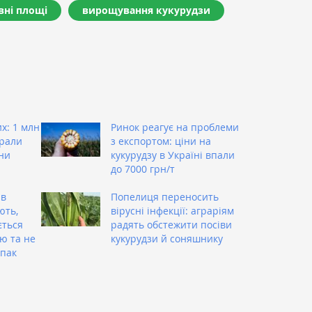
вні площі
вирощування кукурудзи
х: 1 млн
Ринок реагує на проблеми
брали
з експортом: ціни на
ни
кукурудзу в Україні впали
до 7000 грн/т
 в
Попелиця переносить
ють,
вірусні інфекції: аграріям
ється
радять обстежити посіви
ю та не
кукурудзи й соняшнику
іпак