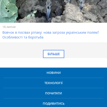
16 липня
Вовчок в посівах ріпаку: нова загроза українським полям?
Особливості та боротьба
БІЛЬШЕ
НОВИНИ
ТЕХНОЛОГІЇ
ПОЧИТАТИ
ПОДИВИТИСЬ