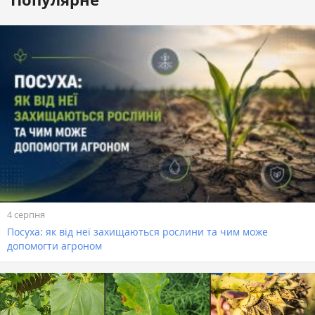
4 серпня
Посуха: як від неї захищаються рослини та чим може
допомогти агроном