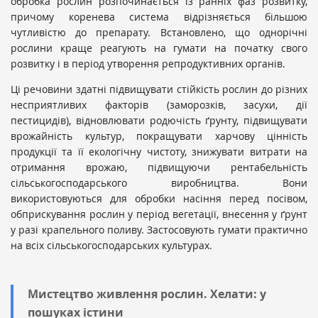
обробка рослин розпочинається із ранніх фаз розвитку,
причому коренева система відрізняється більшою
чутливістю до препарату. Встановлено, що однорічні
рослини краще реагують на гумати на початку свого
розвитку і в період утворення репродуктивних органів.
Ці речовини здатні підвищувати стійкість рослин до різних
несприятливих факторів (заморозків, засухи, дії
пестицидів), відновлювати родючість ґрунту, підвищувати
врожайність культур, покращувати харчову цінність
продукції та її екологічну чистоту, знижувати витрати на
отримання врожаю, підвищуючи рентабельність
сільськогосподарського виробництва. Вони
використовуються для обробки насіння перед посівом,
обприскування рослин у період вегетації, внесення у ґрунт
у разі крапельного поливу. Застосовують гумати практично
на всіх сільськогосподарських культурах.
Мистецтво живлення рослин. Хелати: у
пошуках істини