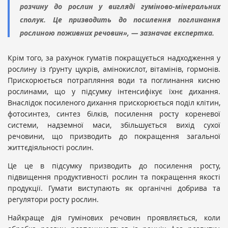
розчину до рослин у вигляді гуміново-мінеральних
сполук. Це призводить до посилення поглинання
рослиною поживних речовин», — зазначає експертка.
Крім того, за рахунок гуматів покращується надходження у
рослину із ґрунту цукрів, амінокислот, вітамінів, гормонів.
Прискорюється потрапляння води та поглинання кисню
рослинами, що у підсумку інтенсифікує їхнє дихання.
Внаслідок посиленого дихання прискорює­ться поділ клітин,
фотосинтез, синтез білків, посилення росту кореневої
системи, надземної маси, збільшується вихід сухої
речовини, що призводить до покращення загальної
життєдіяльності рослин.
Це це в підсумку призводить до посилення росту,
підвищення продуктивності рослин та покращення якості
продукції. Гумати виступають як органічні добрива та
регулятори росту рослин.
Найкраще дія гумінових речовин проявляється, коли