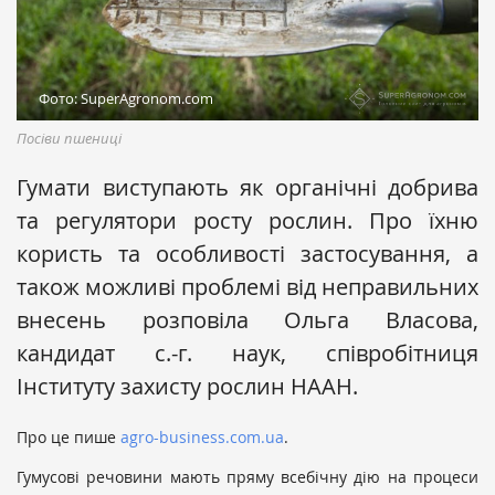
Фото: SuperAgronom.com
Посіви пшениці
Гумати виступають як органічні добрива
та регулятори росту рослин. Про їхню
користь та особливості застосування, а
також можливі проблемі від неправильних
внесень розповіла Ольга Власова,
кандидат с.-г. наук, співробітниця
Інституту захисту рослин НААН.
Про це пише
agro-business.com.ua
.
Гумусові речовини мають пряму всебічну дію на процеси