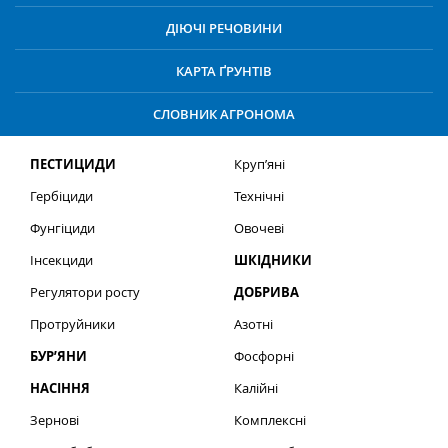
ДІЮЧІ РЕЧОВИНИ
КАРТА ҐРУНТІВ
СЛОВНИК АГРОНОМА
ПЕСТИЦИДИ
Круп’яні
Гербіциди
Технічні
Фунгіциди
Овочеві
Інсекциди
ШКІДНИКИ
Регулятори росту
ДОБРИВА
Протруйники
Азотні
БУР’ЯНИ
Фосфорні
НАСІННЯ
Калійні
Зернові
Комплексні