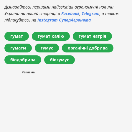
Дізнавайтесь першими найсвіжіші агрономічні новини
України на нашій сторінці в
Facebook
,
Telegram
, а також
підписуйтесь на
Instagram СуперАгронома
.
гумат
гумат калію
гумат натрія
гумати
гумус
органічні добрива
біодобрива
біогумус