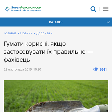
КАТАЛОГ
Головна
•
Новини
•
Добрива
•
Гумати корисні, якщо
застосовувати їх правильно —
фахівець
22 листопада 2019, 10:20
6641