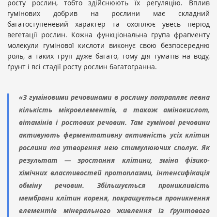
росту рослин, тобто здійснюють їх регуляцію. Вплив
гумінових добрив на рослини має складний
багатоступеневий характер та охоплює увесь період
вегетації рослин. Кожна функціональна група фрагменту
молекули гумінової кислоти виконує свою безпосередню
роль, а таких груп дуже багато, тому дія гуматів на воду,
ґрунт і всі стадії росту рослин багатогранна.
«З гуміновими речовинами в рослину потрапляє певна
кількість мікроелементів, а також амінокислот,
вітамінів і ростових речовин. Там гумінові речовини
активують ферментативну активність усіх клітин
рослини та утворення нею стимулюючих сполук. Як
результат — зростання клітини, зміна фізико-
хімічних властивостей протоплазми, інтенсифікація
обміну речовин. Збільшується проникливість
мембрани клітин кореня, покращується проникнення
елементів мінерального живлення із ґрунтового