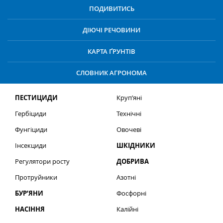
ПОДИВИТИСЬ
ДІЮЧІ РЕЧОВИНИ
КАРТА ҐРУНТІВ
СЛОВНИК АГРОНОМА
ПЕСТИЦИДИ
Круп’яні
Гербіциди
Технічні
Фунгіциди
Овочеві
Інсекциди
ШКІДНИКИ
Регулятори росту
ДОБРИВА
Протруйники
Азотні
БУР’ЯНИ
Фосфорні
НАСІННЯ
Калійні