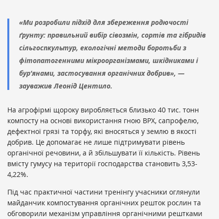
«Ми розробили підхід для збереження родючості
ґрунту: правильний вибір сівозмін, сортів та гібридів
сільгоспкультур, екологічні методи боротьби з
фітопатогенними мікроорганізмами, шкідниками і
бур’янами, застосування органічних добрив», —
зауважив Леонід Центило.
На агрофірмі щороку виробляється близько 40 тис. тонн
компосту на основі використання гною ВРХ, сапрофелю,
дефектної грязі та торфу, які вносяться у землю в якості
добрив. Це допомагає не лише підтримувати рівень
органічної речовини, а й збільшувати її кількість. Рівень
вмісту гумусу на території господарства становить 3,53-
4,22%.
Під час практичної частини тренінгу учасники оглянули
майданчик компостування органічних решток рослин та
обговорили механізм управління органічними рештками