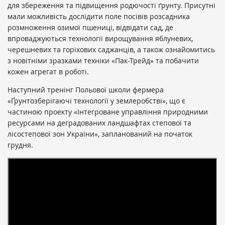
для збереження та підвищення родючості ґрунту. Присутні
мали можливість дослідити поле посівів розсадника
розмноження озимої пшениці, відвідати сад, де
впроваджуються технології вирощування яблуневих,
черешневих та горіхових саджанців, а також ознайомитись
з новітніми зразками техніки «Пак-Трейд» та побачити
кожен агрегат в роботі.
Наступний тренінг Польової школи фермера
«Ґрунтозберігаючі технології у землеробстві», що є
частиною проекту «Інтегроване управління природними
ресурсами на деградованих ландшафтах степової та
лісостепової зон України», запланований на початок
грудня.