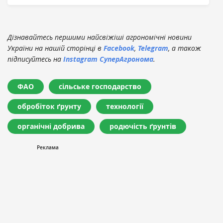
Дізнавайтесь першими найсвіжіші агрономічні новини
України на нашій сторінці в
Facebook
,
Telegram
, а також
підписуйтесь на
Instagram СуперАгронома
.
ФАО
сільське господарство
обробіток ґрунту
технології
органічні добрива
родючість ґрунтів