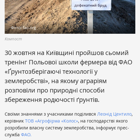
Фото: fao.org
Компост
30 жовтня на Київщині пройшов сьомий
тренінг Польової школи фермера від ФАО
«Ґрунтозберігаючі технології у
землеробстві», на якому аграріям
розповіли про природні способи
збереження родючості ґрунтів.
Своїми знаннями з учасниками поділився
Леонід Центило
,
керівник
ТОВ «Агрофірма «Колос»
, на господарстві якого
розробили власну систему землеробства, інформує прес-
служба
ФАО.