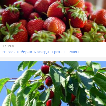
1 липня
На Волині збирають рекордні врожаї полуниці