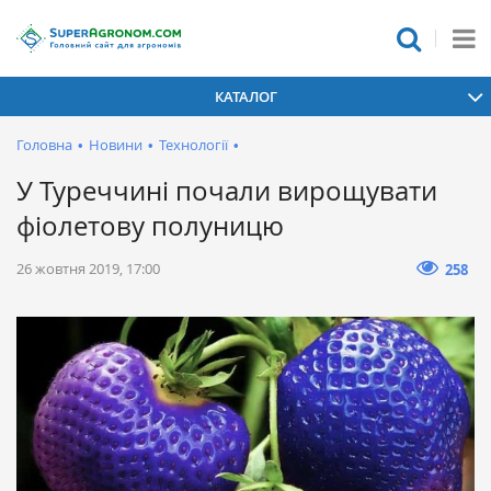
КАТАЛОГ
Головна
•
Новини
•
Технології
•
У Туреччині почали вирощувати
фіолетову полуницю
26 жовтня 2019, 17:00
258