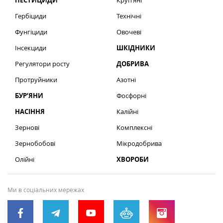
ПЕСТИЦИДИ
Круп’яні
Гербіциди
Технічні
Фунгіциди
Овочеві
Інсекциди
ШКІДНИКИ
Регулятори росту
ДОБРИВА
Протруйники
Азотні
БУР’ЯНИ
Фосфорні
НАСІННЯ
Калійні
Зернові
Комплексні
Зернобобові
Мікродобрива
Олійні
ХВОРОБИ
Ми в соціальних мережах