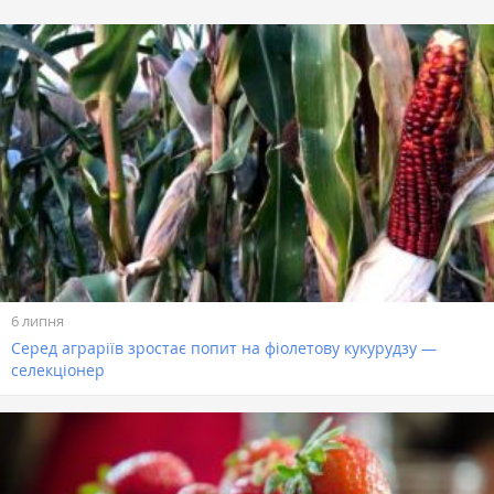
6 липня
Серед аграріїв зростає попит на фіолетову кукурудзу —
селекціонер