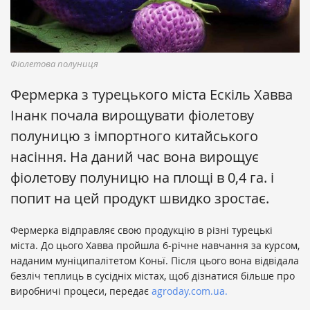
Фіолетова полуниця
Фермерка з турецького міста Ескіль Хавва
Інанк почала вирощувати фіолетову
полуницю з імпортного китайського
насіння. На даний час вона вирощує
фіолетову полуницю на площі в 0,4 га. і
попит на цей продукт швидко зростає.
Фермерка відправляє свою продукцію в різні турецькі
міста. До цього Хавва пройшла 6-річне навчання за курсом,
наданим муніципалітетом Коньї. Після цього вона відвідала
безліч теплиць в сусідніх містах, щоб дізнатися більше про
виробничі процеси, передає
agroday.com.ua.