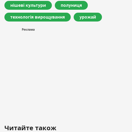
нішеві культури
полуниця
технологія вирощування
урожай
Читайте також