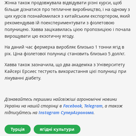
Жінка також продовжувала відвідувати різні курси, щоб
більше дізнатися про тепличне виробництво, і на одному з
цих курсів познайомилася з китайським експортером, який
рекомендував їй поекспериментувати з фіолетовою
полуницею. Хавва зацікавилась цією пропозицією і почала
вирощувати цю екзотичну ягоду.
На даний час фермерка виробляє близько 1 тонни ягід в
рік. Ціна фіолетової полуниці становить близько 5 дол/кг.
Хавва також зазначила, що два академіка з Університету
Кайсері Ерсиес тестують використання цієї полуниці при
лікуванні діабету.
Дізнавайтесь першими найсвіжіші агрономічні новини
України на нашій сторінці в
Facebook
,
Telegram
, а також
підписуйтесь на
Instagram СуперАгронома
.
Турція
ягідні культури