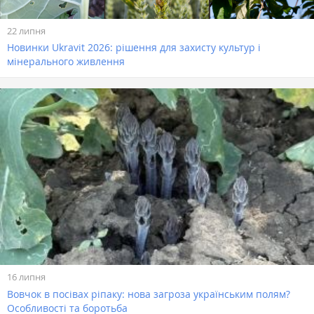
22 липня
Новинки Ukravit 2026: рішення для захисту культур і
мінерального живлення
16 липня
Вовчок в посівах ріпаку: нова загроза українським полям?
Особливості та боротьба