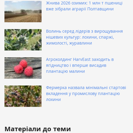
Жнива 2026 озимих: 1 млн т пшениці
вже зібрали аграрії Полтавщини
Волинь серед лідерів з вирощування
нішевих культур: лохини, спаржі,
жимолості, журавлини
Агрохолдинг HarvEast заходить в
ягідництво і вперше висадив
плантацію малини
Фермерка назвала мінімальні стартові
вкладення у промислову плантацію
лохини
Матеріали до теми