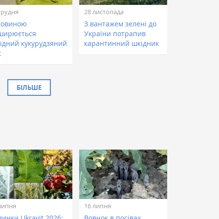
грудня
28 листопада
ковиною
З вантажем зелені до
ширюється
України потрапив
хідний кукурудзяний
карантинний шкідник
к
БІЛЬШЕ
липня
16 липня
инки Ukravit 2026:
Вовчок в посівах