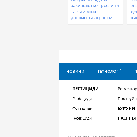
захищаються рослини
рі
та чим може
кул
допомогти агроном
жи
НОВИНИ
ТЕХНОЛОГІЇ
П
ПЕСТИЦИДИ
Регулятор
Гербіциди
Протруйн
Фунгіциди
БУР’ЯНИ
Інсекциди
НАСІННЯ