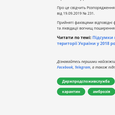
Про це свідчить Розпорядження 
від 19.09.2019 № 231.
Прийняті фахівцями відповідні 
та ліквідації вогнищ поширення
Читати по темі:
Підсумки 
території України у 2018 р
Дізнавайтесь першими найсвіжіші
Facebook
,
Telegram
, а також під
Держпродспоживслужба
карантин
амброзія