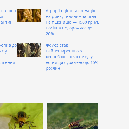
о клопа
Аграрії оцінили ситуацію
жя
на ринку: найнижча ціна
рантин
на пшеницю — 4500 грн/т,
посівна подорожчає до
20%
хопив до
Фомоз став
их у
найпоширенішою
хворобою соняшнику: у
ершення
вогнищах уражено до 15%
рослин