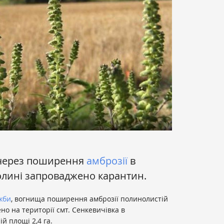
 через поширення
амброзії
в
олині запроваджено карантин.
жби
, вогнища поширення амброзії полинолистій
лено на території смт. Сенкевичівка в
й площі 2,4 га.