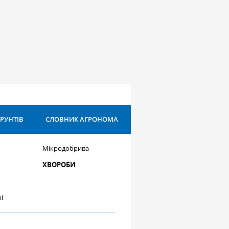
ҐРУНТІВ
СЛОВНИК АГРОНОМА
Мікродобрива
ХВОРОБИ
і