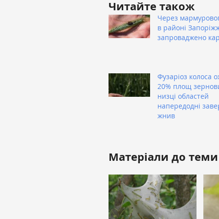
Читайте також
Через мармуровог
в районі Запоріж
запроваджено ка
Фузаріоз колоса о
20% площ зернов
низці областей
напередодні зав
жнив
Матеріали до теми