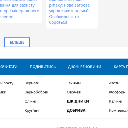
шення для захисту
ріпаку: нова загроза
ьтур і мінерального
українським полям?
влення
Особливості та
боротьба
БІЛЬШЕ
ОЧИТАТИ
ПОДИВИТИСЬ
ДІЮЧІ РЕЧОВИНИ
КАРТА 
и росту
Зернові
Технічні
Азотні
ики
Зернобобові
Овочеві
Фосфорні
Олійні
ШКІДНИКИ
Калійні
Круп’яні
ДОБРИВА
Комплексн