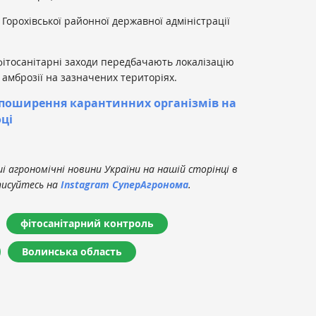
Горохівської районної державної адміністрації
фітосанітарні заходи передбачають локалізацію
 амброзії на зазначених територіях.
поширення карантинних організмів на
оці
 агрономічні новини України на нашій сторінці в
писуйтесь на
Instagram СуперАгронома
.
фітосанітарний контроль
Волинська область