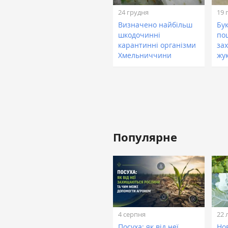
24 грудня
19 
Визначено найбільш
Бу
шкодочинні
по
карантинні організми
за
Хмельниччини
жу
Популярне
4 серпня
22 
Посуха: як від неї
Нов