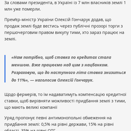
За словами президента, в Україні із 7 млн власників землі 1
млн уже померли.
Прем’єр-міністр України Олексій Гончарук додав, що
продаж землі буде вестись через публічні прозорі торги з
першочерговим правом викупу тими, хто зараз працює на
землі.
«Нам потрібно, щоб ставка по кредитах стала
меншою. Вже працюємо над цим з нацбанком.
Розраховую, що до наступного літа ставка знизиться
до 11%», — наголосив Олексій Гончарук.
Щодо фермерів, то їм надаватимуть компенсацію кредитної
ставки, щоб вирівняти можливості придбання землі з тими,
що мають великі компанії
Уряд пропонує певні антимонопольні обмеження на
придбання землі: 0,5% на рівні держави, 15% на рівні
області, 35% на рівні ОТГ.