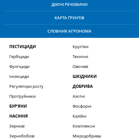
ДІЮЧІ РЕЧОВИНИ
КАРТА ҐРУНТІВ
СЛОВНИК АГРОНОМА
ПЕСТИЦИДИ
Круп’яні
Гербіциди
Технічні
Фунгіциди
Овочеві
Інсекциди
ШКІДНИКИ
Регулятори росту
ДОБРИВА
Протруйники
Азотні
БУР’ЯНИ
Фосфорні
НАСІННЯ
Калійні
Зернові
Комплексні
Зернобобові
Мікродобрива