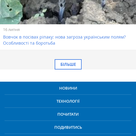
16 липня
Вовчок в посівах ріпаку: нова загроза українським полям?
Особливості та боротьба
БІЛЬШЕ
НОВИНИ
ТЕХНОЛОГІЇ
ПОЧИТАТИ
ПОДИВИТИСЬ