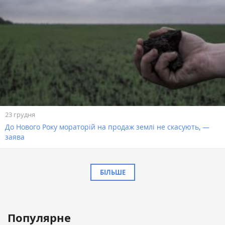
23 грудня
До Нового Року мораторій на продаж землі не скасують, —
заява
БІЛЬШЕ
Популярне