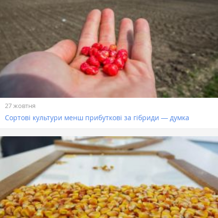
27 жовтня
Сортові культури менш прибуткові за гібриди ― думка