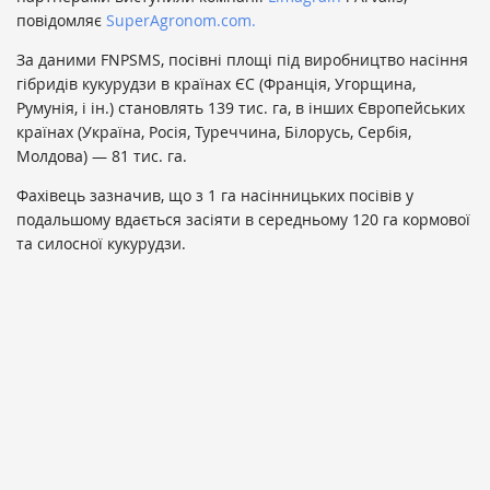
повідомляє
SuperAgronom.com.
За даними FNPSMS, посівні площі під виробництво насіння
гібридів кукурудзи в країнах ЄС (Франція, Угорщина,
Румунія, і ін.) становлять 139 тис. га, в інших Європейських
країнах (Україна, Росія, Туреччина, Білорусь, Сербія,
Молдова) — 81 тис. га.
Фахівець зазначив, що з 1 га насінницьких посівів у
подальшому вдається засіяти в середньому 120 га кормової
та силосної кукурудзи.