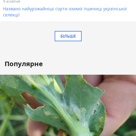
9 жовтня
Названо найурожайніші сорти озимої пшениці української
селекції
БІЛЬШЕ
Популярне