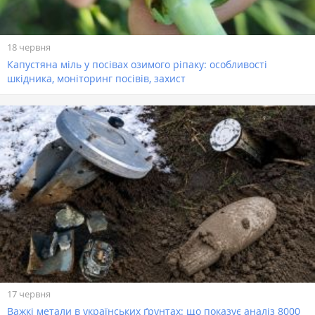
18 червня
Капустяна міль у посівах озимого ріпаку: особливості
шкідника, моніторинг посівів, захист
17 червня
Важкі метали в українських ґрунтах: що показує аналіз 8000