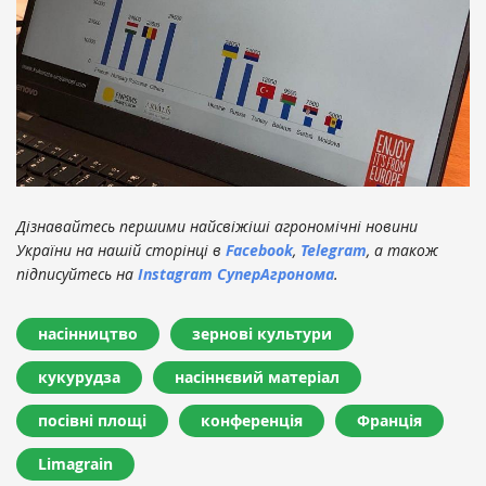
Дізнавайтесь першими найсвіжіші агрономічні новини
України на нашій сторінці в
Facebook
,
Telegram
, а також
підписуйтесь на
Instagram СуперАгронома
.
насінництво
зернові культури
кукурудза
насіннєвий матеріал
посівні площі
конференція
Франція
Limagrain