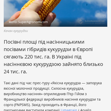
Фото: SuperAgronom.com
Качан кукурудзи
Посівні площі під насінницькими
посівами гібридів кукурудзи в Європі
сягають 220 тис. га. В Україні під
насіннєвою кукурудзою зайнято близько
24 тис. га.
Такі дані під час прес-туру «Якісна кукурудза — запорука
якісної молочної продукції. Силосна кукурудза,
виробництво насіння» оприлюднив П'єр Гійом з
Французької федерації виробників насіння кукурудзи та
сорго (FNPSMS). Захід проходить в Франції, його
партнерами виступили компанії
Limagrain
і Arvalis,