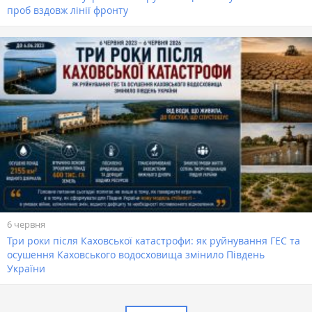
проб вздовж лінії фронту
6 червня
Три роки після Каховської катастрофи: як руйнування ГЕС та
осушення Каховського водосховища змінило Південь
України