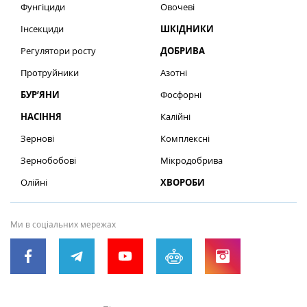
Фунгіциди
Овочеві
Інсекциди
ШКІДНИКИ
Регулятори росту
ДОБРИВА
Протруйники
Азотні
БУР’ЯНИ
Фосфорні
НАСІННЯ
Калійні
Зернові
Комплексні
Зернобобові
Мікродобрива
Олійні
ХВОРОБИ
Ми в соціальних мережах