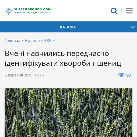
КАТАЛОГ
Головна
•
Новини
•
ЗЗР
•
Вчені навчились передчасно
ідентифікувати хвороби пшениці
5 вересня 2019, 10:15
90