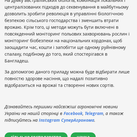
На думку австралійських біологів, комбінація локальних і
централізованих підходів до секвенування в майбутньому
дозволить зробити революція в управлінні біологічною
безпекою сільського господарства і зменшить втрати
врожаю. Крім того, ці методи можуть бути включені в
повсякденний моніторинг польових захворювань рослин і
моніторинг біобезпеки на національних кордонах, щоб
заощадити час, кошти і запобігти ще одному руйнівному
спалаху, подібному до того, який спостерігався в
Бангладеш.
За допомогою даного приладу можна буде відбирати лише
повністю здорове насіння, що надалі позитивно
відобразиться на врожаї та створенні нових сортів.
Дізнавайтесь першими найсвіжіші агрономічні новини
України на нашій сторінці в
Facebook
,
Telegram
, а також
підписуйтесь на
Instagram СуперАгронома
.
сільське господарство
наука