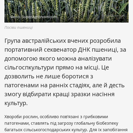
Фото: SuperAgronom.com
Посіви пшениці
Група австралійських вчених розробила
портативний секвенатор ДНК пшениці, за
допомогою якого можна аналізувати
сільгоспкультури прямо на місці. Це
дозволить не лише боротися з
патогенами на ранніх стадіях, але й десть
змогу відбирати кращі зразки насіння
культур.
Хвороби рослин, особливо пов'язані з грибковими
патогенами, ставлять під загрозу глобальну біобезпеку
багатьох сільськогосподарських культур. Для їх запобігання