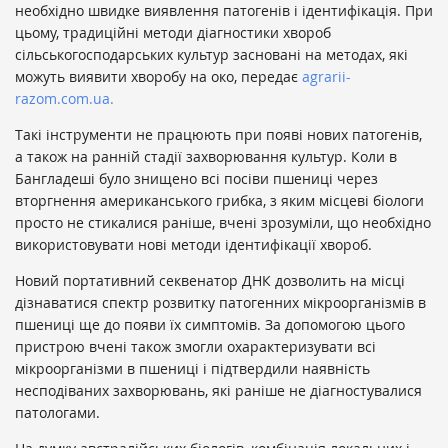
необхідно швидке виявлення патогенів і ідентифікація. При
цьому, традиційні методи діагностики хвороб
сільськогосподарських культур засновані на методах, які
можуть виявити хворобу на око, передає
agrarii-
razom.com.ua.
Такі інструменти не працюють при появі нових патогенів,
а також на ранній стадії захворювання культур. Коли в
Бангладеші було знищено всі посіви пшениці через
вторгнення американського грибка, з яким місцеві біологи
просто не стикалися раніше, вчені зрозуміли, що необхідно
використовувати нові методи ідентифікації хвороб.
Новий портативний секвенатор ДНК дозволить на місці
дізнаватися спектр розвитку патогенних мікроорганізмів в
пшениці ще до появи їх симптомів. За допомогою цього
пристрою вчені також змогли охарактеризувати всі
мікроорганізми в пшениці і підтвердили наявність
несподіваних захворювань, які раніше не діагностувалися
патологами.