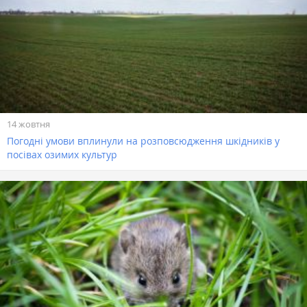
14 жовтня
Погодні умови вплинули на розповсюдження шкідників у
посівах озимих культур