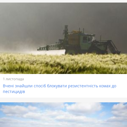
1 листопада
Вчені знайшли спосіб блокувати резистентність комах до
пестицидів