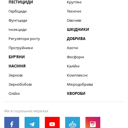
ПЕСТИЦИДИ
Круп’яні
Гербіциди
Технічні
Фунгіциди
Овочеві
Інсекциди
ШКІДНИКИ
Регулятори росту
ДОБРИВА
Протруйники
Азотні
БУР’ЯНИ
Фосфорні
НАСІННЯ
Калійні
Зернові
Комплексні
Зернобобові
Мікродобрива
Олійні
ХВОРОБИ
Ми в соціальних мережах