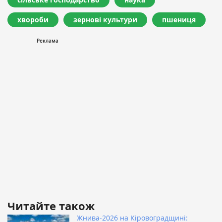
хвороби
зернові культури
пшениця
Читайте також
Жнива-2026 на Кіровоградщині: