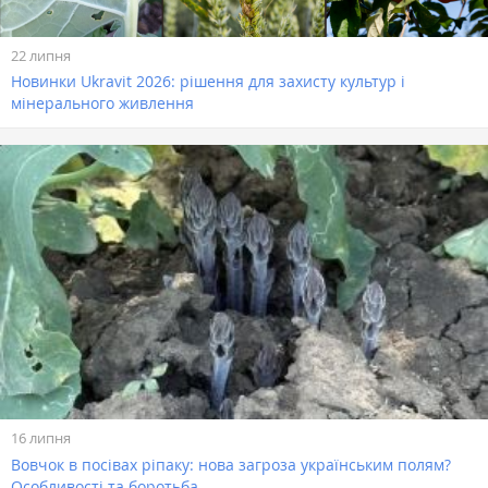
22 липня
Новинки Ukravit 2026: рішення для захисту культур і
мінерального живлення
16 липня
Вовчок в посівах ріпаку: нова загроза українським полям?
Особливості та боротьба