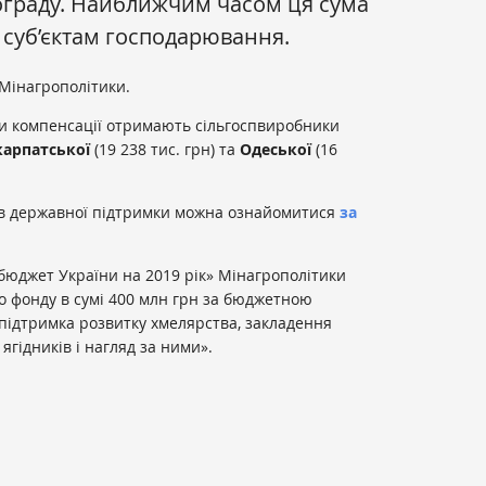
нограду. Найближчим часом ця сума
 суб’єктам господарювання.
Мінагрополітики.
ми компенсації отримають сільгоспвиробники
карпатської
(19 238 тис. грн) та
Одеської
(16
ів державної підтримки можна ознайомитися
за
бюджет України на 2019 рік» Мінагрополітики
о фонду в сумі 400 млн грн за бюджетною
ідтримка розвитку хмелярства, закладення
ягідників і нагляд за ними».