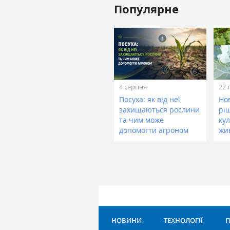
Популярне
4 серпня
22 
Посуха: як від неї
Нов
захищаються рослини
рі
та чим може
кул
допомогти агроном
жи
НОВИНИ
ТЕХНОЛОГІЇ
П