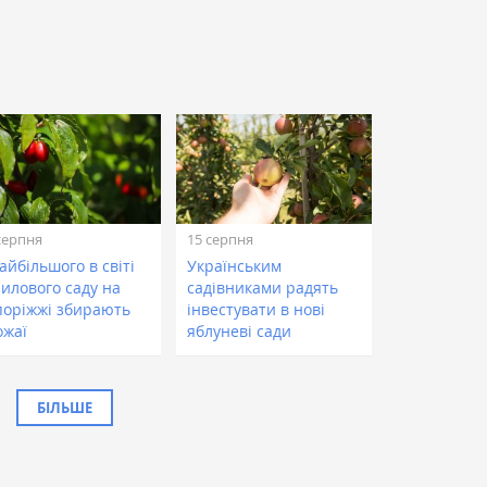
серпня
15 серпня
айбільшого в світі
Українським
зилового саду на
садівниками радять
поріжжі збирають
інвестувати в нові
ожаї
яблуневі сади
БІЛЬШЕ