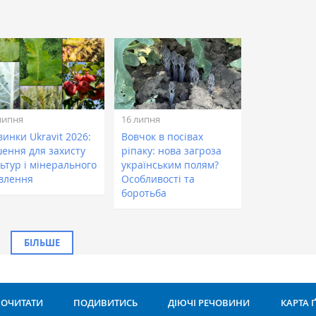
липня
16 липня
инки Ukravit 2026:
Вовчок в посівах
шення для захисту
ріпаку: нова загроза
ьтур і мінерального
українським полям?
влення
Особливості та
боротьба
БІЛЬШЕ
ОЧИТАТИ
ПОДИВИТИСЬ
ДІЮЧІ РЕЧОВИНИ
КАРТА 