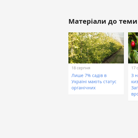
Матеріали до теми
18 серпня
17 
Лише 7% садів в
З н
Україні мають статус
ки
органічних
За
вр