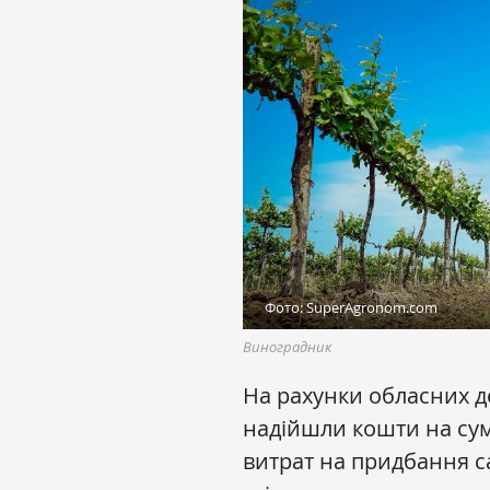
Фото: SuperAgronom.com
Виноградник
На рахунки обласних д
надійшли кошти на сум
витрат на придбання с