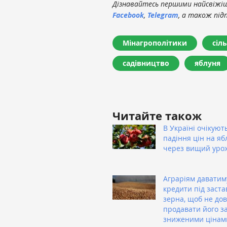
Дізнавайтесь першими найсвіжіші
Facebook
,
Telegram
, а також під
Мінагрополітики
сіл
садівництво
яблуня
Читайте також
В Україні очікуют
падіння цін на яб
через вищий уро
Аграріям даватим
кредити під заста
зерна, щоб не до
продавати його з
зниженими цінам