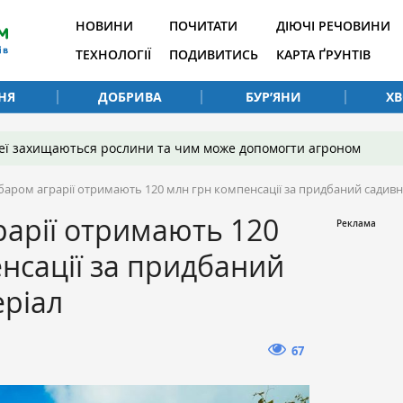
НОВИНИ
ПОЧИТАТИ
ДІЮЧІ РЕЧОВИНИ
ТЕХНОЛОГІЇ
ПОДИВИТИСЬ
КАРТА ҐРУНТІВ
НЯ
ДОБРИВА
БУР’ЯНИ
Х
 неї захищаються рослини та чим може допомогти агроном
баром аграрії отримають 120 млн грн компенсації за придбаний садивн
арії отримають 120
нсації за придбаний
еріал
67