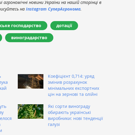
 агрономічні новини України на нашій сторінці в
писуйтесь на
Instagram СуперАгронома
.
ьське господарство
дотації
виноградарство
ь
Коефіцієнт 0,714: уряд
лука
змінив розрахунок
жай
мінімальних експортних
цін на зернові та олійні
уть
Які сорти винограду
ву
обирають українські
велося
виробники: нові тенденції
а
галузі
и