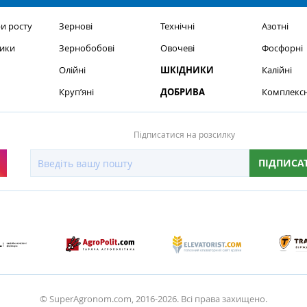
и росту
Зернові
Технічні
Азотні
ики
Зернобобові
Овочеві
Фосфорні
Олійні
ШКІДНИКИ
Калійні
Круп’яні
ДОБРИВА
Комплексн
Підписатися на розсилку
ПІДПИСА
© SuperAgronom.com, 2016-2026. Всі права захищено.