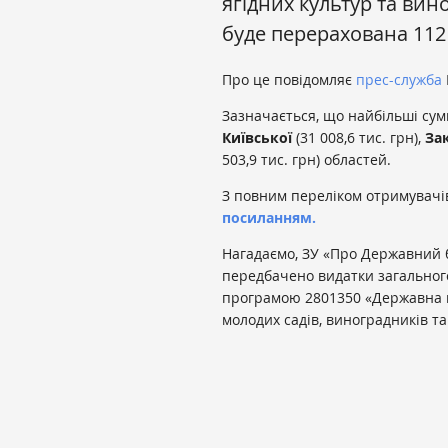
ягідних культур та ви
буде перерахована 112
Про це повідомляє
прес-служба
Зазначається, що найбільші су
Київської
(31 008,6 тис. грн),
За
503,9 тис. грн) областей.
З повним переліком отримувач
посиланням.
Нагадаємо, ЗУ «Про Державний 
передбачено видатки загальног
програмою 2801350 «Державна п
молодих садів, виноградників та 